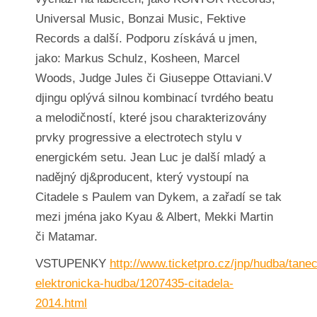
Universal Music, Bonzai Music, Fektive
Records a další. Podporu získává u jmen,
jako: Markus Schulz, Kosheen, Marcel
Woods, Judge Jules či Giuseppe Ottaviani.V
djingu oplývá silnou kombinací tvrdého beatu
a melodičností, které jsou charakterizovány
prvky progressive a electrotech stylu v
energickém setu. Jean Luc je další mladý a
nadějný dj&producent, který vystoupí na
Citadele s Paulem van Dykem, a zařadí se tak
mezi jména jako Kyau & Albert, Mekki Martin
či Matamar.
VSTUPENKY
http://www.ticketpro.cz/jnp/hudba/tanec
elektronicka-hudba/1207435-citadela-
2014.html