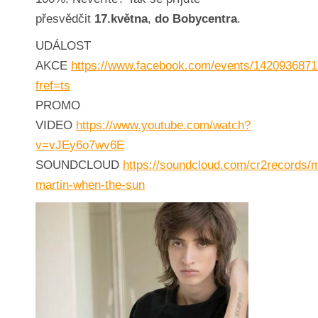
přesvědčit
17.května
,
do Bobycentra
.
UDÁLOST
AKCE
https://www.facebook.com/events/142093687
fref=ts
PROMO
VIDEO
https://www.youtube.com/watch?
v=vJEy6o7wv6E
SOUNDCLOUD
https://soundcloud.com/cr2records/
martin-when-the-sun