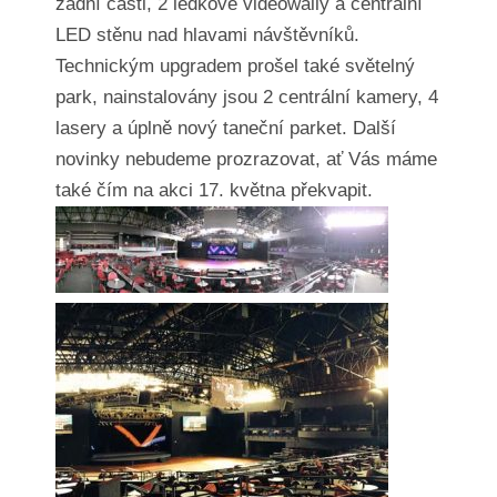
zadní části, 2 ledkové videowally a centrální
LED stěnu nad hlavami návštěvníků.
Technickým upgradem prošel také světelný
park, nainstalovány jsou 2 centrální kamery, 4
lasery a úplně nový taneční parket. Další
novinky nebudeme prozrazovat, ať Vás máme
také čím na akci 17. května překvapit.