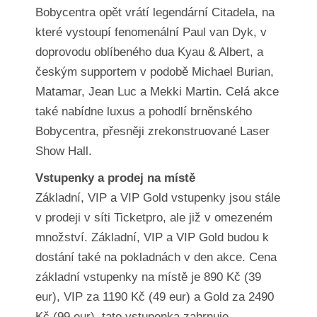
Bobycentra opět vrátí legendární Citadela, na
které vystoupí fenomenální Paul van Dyk, v
doprovodu oblíbeného dua Kyau & Albert, a
českým supportem v podobě Michael Burian,
Matamar, Jean Luc a Mekki Martin. Celá akce
také nabídne luxus a pohodlí brněnského
Bobycentra, přesněji zrekonstruované Laser
Show Hall.
Vstupenky a prodej na místě
Základní, VIP a VIP Gold vstupenky jsou stále
v prodeji v síti Ticketpro, ale již v omezeném
množství. Základní, VIP a VIP Gold budou k
dostání také na pokladnách v den akce. Cena
základní vstupenky na místě je 890 Kč (39
eur), VIP za 1190 Kč (49 eur) a Gold za 2490
Kč (99 eur), tato vstupenka zahrnuje