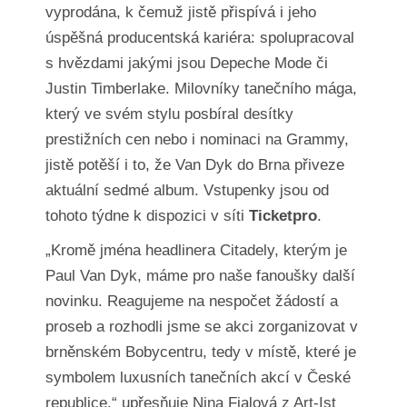
vyprodána, k čemuž jistě přispívá i jeho
úspěšná producentská kariéra: spolupracoval
s hvězdami jakými jsou Depeche Mode či
Justin Timberlake. Milovníky tanečního mága,
který ve svém stylu posbíral desítky
prestižních cen nebo i nominaci na Grammy,
jistě potěší i to, že Van Dyk do Brna přiveze
aktuální sedmé album. Vstupenky jsou od
tohoto týdne k dispozici v síti
Ticketpro
.
„Kromě jména headlinera Citadely, kterým je
Paul Van Dyk, máme pro naše fanoušky další
novinku. Reagujeme na nespočet žádostí a
proseb a rozhodli jsme se akci zorganizovat v
brněnském Bobycentru, tedy v místě, které je
symbolem luxusních tanečních akcí v České
republice,“ upřesňuje Nina Fialová z Art-Ist