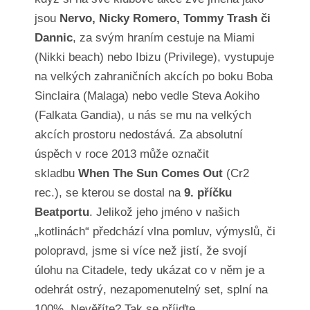
jsou
Nervo, Nicky Romero, Tommy Trash či
Dannic
, za svým hraním cestuje na Miami
(Nikki beach) nebo Ibizu (Privilege), vystupuje
na velkých zahraničních akcích po boku Boba
Sinclaira (Malaga) nebo vedle Steva Aokiho
(Falkata Gandia), u nás se mu na velkých
akcích prostoru nedostává. Za absolutní
úspěch v roce 2013 může označit
skladbu
When The Sun Comes Out
(Cr2
rec.), se kterou se dostal na
9. příčku
Beatportu
. Jelikož jeho jméno v našich
„kotlinách“ předchází vlna pomluv, výmyslů, či
polopravd, jsme si více než jistí, že svojí
úlohu na Citadele, tedy ukázat co v něm je a
odehrát ostrý, nezapomenutelný set, splní na
100%. Nevěříte? Tak se příjďte