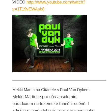
VIDEO
http://www.youtube.com/watch?
v=1T19vEWAsk8
——————————————————————-
Mekki Martin na Citadele s Paul Van Dykem
Mekki Martin je pro nás absolutním
paradoxem na tuzemské taneční scéně. I
když si na své klubové akce zve jména jako