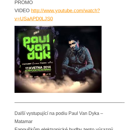
PROMO
VIDEO
http://www.youtube.com/watch?
v=USaAPD0LJS0
——————————————————————-
Další vystupující na podiu Paul Van Dyka –
Matamar
Fanouškům elektronické hudby tento výrazný