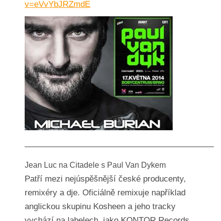
v=eVvYbJRZmdE
——————————————————————–
Jean Luc na Citadele s Paul Van Dykem
Patří mezi nejúspěšnější české producenty,
remixéry a dje. Oficiálně remixuje například
anglickou skupinu Kosheen a jeho tracky
vychází na labelech, jako KONTOR Records,