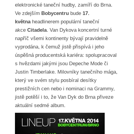
elektronické taneční hudby, zamíří do Brna.
Ve zdejším
Bobycentru
bude
17.
května
headlinerem populární taneční
akce
Citadela
. Van Dykova koncertní turné
napříč všemi kontinenty bývají pravidelně
vyprodána, k čemuž jistě přispívá i jeho
úspěšná producentská kariéra: spolupracoval
s hvězdami jakými jsou Depeche Mode či
Justin Timberlake. Milovníky tanečního mága,
který ve svém stylu posbíral desítky
prestižních cen nebo i nominaci na Grammy,
jistě potěší i to, že Van Dyk do Brna přiveze
aktuální sedmé album.