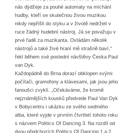
nás dýdžeje za pouhé automaty na míchání
hudby, kteří se skutečnou živou muzikou
nikdy nepřišli do styku a v životě nedrželi v
ruce žádný hudební nástroj. Já se považuju v
prvé řadě za muzikanta. Ovládám několik
nástrojů a také živé hraní mě strašně baví,“
řekl během své poslední návštěvy Česka Paul
van Dyk.
Každopádně do Brna dorazí obklopen svými
počítači, gramofony a klávesami, jak jsou jeho
fanoušci zvyklí. „Očekáváme, že kromě
nejznámějších kousků předvede Paul Van Dyk
v Bobycentru i ukázku ze svého sedmého
alba, které vyjde v prvním čtvrtletí tohoto roku
s názvem Politics Of Dancing 3. Na rozdíl od
dvou předchozích Politics Of Dancing 1 a 2,