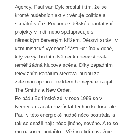
Agency. Paul van Dyk proslul i tím, že se
kromě hudebních aktivit věnuje politice a
sociální sféře. Podporuje dětské charitativní
projekty v Indii nebo spolupracuje s
německým červeným křížem. Dětství strávil v
komunistické východní části Berlína v době,
kdy ve východním Německu neexistovala
téměř žádná klubová scéna. Díky západním
televizním kanálům sledoval hudbu za
železnou oponou, ze které ho nejvíce zaujali
The Smiths a New Order.
Po pádu Berlínské zdi v roce 1989 se v
Německu začala rozrůstat techno kultura, ale
Paul v této energické hudbě něco postrádal a
tak se snažil najít něco jiného, nového. A to se
mu nakonec podařilo. „Většina lidí považuje