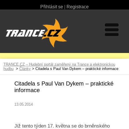
Přihlásit se
|
Registrace
TRANCE.CZ – Hudební portál zaměřený na Trance a elektronickou
hudbu
>
Články
> Citadela s Paul Van Dykem – praktické informace
Citadela s Paul Van Dykem – praktické
informace
13.05.2014
Již tento týden 17. května se do brněnského