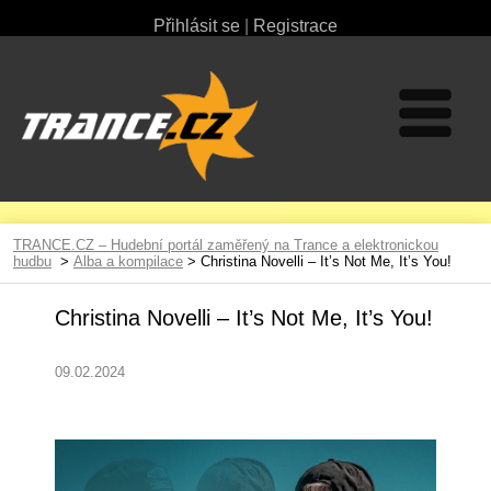
Přihlásit se
|
Registrace
TRANCE.CZ – Hudební portál zaměřený na Trance a elektronickou
hudbu
>
Alba a kompilace
> Christina Novelli – It’s Not Me, It’s You!
Christina Novelli – It’s Not Me, It’s You!
09.02.2024