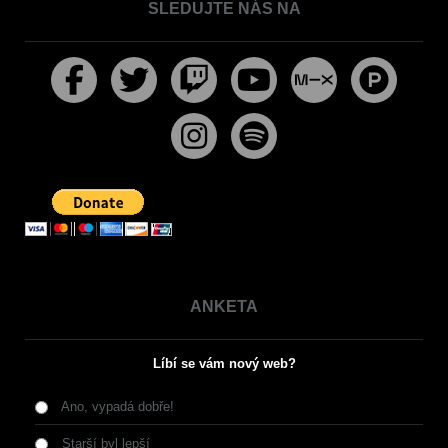
SLEDUJTE NÁS NA
ANKETA
Líbí se vám nový web?
Ano, vypadá dobře!
Starší byl lepší