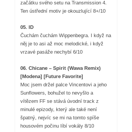
začátku svého setu na Transmission 4.
Ten ústřední motiv je okouzlující 8+/10
05. ID
Čuchám čuchám Wippenbegra. I když na
něj je to asi až moc melodické, i když
vrzavé pasáže nechybí 6/10
06. Chicane – Spirit (Wawa Remix)
[Modena] [Future Favorite]
Moc jsem držel palce Vincentovi a jeho
Sunflowers, bohužel to nevyšlo a
vítězem FF se stává úvodní track z
minulé epizody, který ale také není
špatný, nejvíc se mi na tomto spíše
housovém počinu líbí vokály 8/10