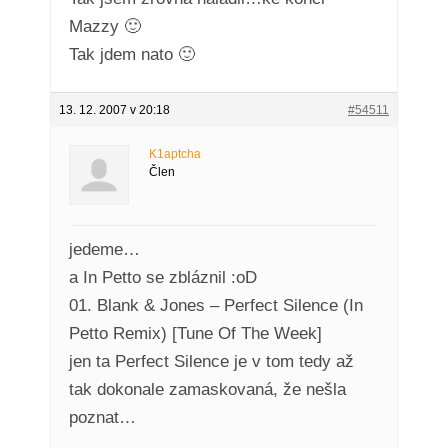
Mazzy 🙂
Tak jdem nato 🙂
13. 12. 2007 v 20:18
#54511
K1aptcha
Člen
jedeme…
a In Petto se zbláznil :oD
01. Blank & Jones – Perfect Silence (In
Petto Remix) [Tune Of The Week]
jen ta Perfect Silence je v tom tedy až
tak dokonale zamaskovaná, že nešla
poznat…