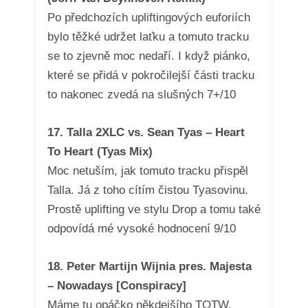
Po předchozích upliftingových euforiích
bylo těžké udržet laťku a tomuto tracku
se to zjevně moc nedaří. I když piánko,
které se přidá v pokročilejší části tracku
to nakonec zvedá na slušných 7+/10
17. Talla 2XLC vs. Sean Tyas – Heart
To Heart (Tyas Mix)
Moc netuším, jak tomuto tracku přispěl
Talla. Já z toho cítím čistou Tyasovinu.
Prostě uplifting ve stylu Drop a tomu také
odpovídá mé vysoké hodnocení 9/10
18. Peter Martijn Wijnia pres. Majesta
– Nowadays [Conspiracy]
Máme tu opáčko někdejšího TOTW,