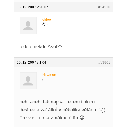
13. 12. 2007 v 20:07
#54510
eldee
Člen
jedete nekdo Asot??
10. 12. 2007 v 1:04
#53861
Newman
Člen
heh, aneb Jak napsat recenzi plnou
desítek a začátků v několika větách :´-))
Freezer to má zmáknuté líp 😉