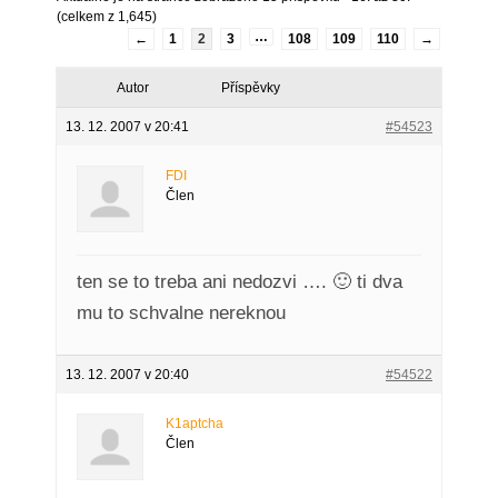
(celkem z 1,645)
…
←
1
2
3
108
109
110
→
Autor
Příspěvky
13. 12. 2007 v 20:41
#54523
FDI
Člen
ten se to treba ani nedozvi …. 🙂 ti dva
mu to schvalne nereknou
13. 12. 2007 v 20:40
#54522
K1aptcha
Člen