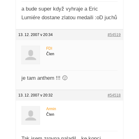
a bude super když vyhraje a Eric
Lumiére dostane zlatou medaili :oD juchů
13. 12. 2007 v 20:34
#54519
FDI
Člen
je tam anthem !!! 🙂
13. 12. 2007 v 20:32
#54518
Armin
Člen
Tak jsem zrovna naladil…ke konci