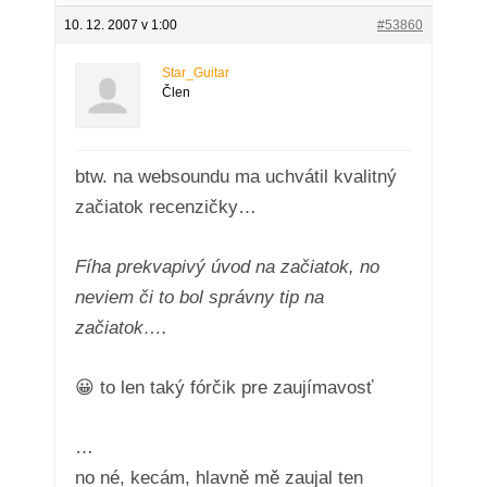
10. 12. 2007 v 1:00
#53860
Star_Guitar
Člen
btw. na websoundu ma uchvátil kvalitný
začiatok recenzičky…
Fíha prekvapivý úvod na začiatok, no
neviem či to bol správny tip na
začiatok….
😀 to len taký fórčik pre zaujímavosť
…
no né, kecám, hlavně mě zaujal ten