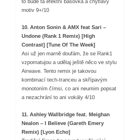
to bude ta efektní basovka a chytlavý
motiv 9+/10
10. Anton Sonin & AMX feat Sari –
Undone (Rank 1 Remix) [High
Contrast] [Tune Of The Week]
Asi už jen marně doufám, že se Rank1
vzpomatujou a udělaj ještě něco ve stylu
Airwave. Tento remix je takovou
kombinací tech-tranceu a skřípavým
monotoním čímsi, co ani neumim popsat
a nezachrání to ani vokály 4/10
11. Ashley Wallbridge feat. Meighan
Nealon – I Believe (Gareth Emery
Remix) [Lyon Echo]