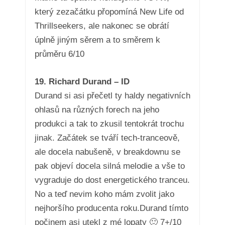
který zezačátku přopomíná New Life od
Thrillseekers, ale nakonec se obrátí
úplně jiným sěrem a to směrem k
průměru 6/10
19. Richard Durand – ID
Durand si asi přečetl ty haldy negativních
ohlasů na různých forech na jeho
produkci a tak to zkusil tentokrát trochu
jinak. Začátek se tváří tech-tranceově,
ale docela nabušeně, v breakdownu se
pak objeví docela silná melodie a vše to
vygraduje do dost energetického tranceu.
No a teď nevim koho mám zvolit jako
nejhoršího producenta roku.Durand tímto
počinem asi utekl z mé lopaty 🙂 7+/10