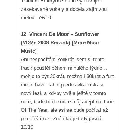
Tradiční Emeryho sound využívající
zasekávané vokály a docela zajímvou
melodii 7+/10
12. Vincent De Moor – Sunflower
(VDMs 2008 Rework) [More Moor
Music]
Ani nespočítám kolikrát jsem si tento
track pouštěl během minulého týdne…
mohlo to být 20krát, možná i 30krát a furt
mě to baví. Tahle předělávka získala
nový lesk a kdyby vyšla ještě v tomto
roce, bude to dokonce můj adept na Tune
Of The Year, ale asi se bude počítat až
pro příští rok. Známka je tady jasná
10/10