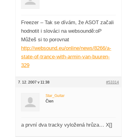
Freezer – Tak se dívám, že ASOT začali
hodnotit i slováci na websoundě:oP
Můžeš si to porovnat
http://websound.eu/online/news/8266/a-
state-of-trance-with-armin-van-buuren-
329
7. 12. 2007 v 11:38
#53314
Star_Guitar
Člen
a první dva tracky vyložená hrůza… X[]