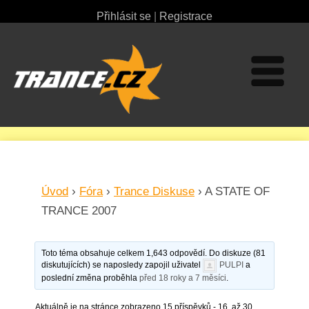
Přihlásit se
|
Registrace
Úvod
›
Fóra
›
Trance Diskuse
›
A STATE OF
TRANCE 2007
Toto téma obsahuje celkem 1,643 odpovědí. Do diskuze (81
diskutujících) se naposledy zapojil uživatel
PULPI
a
poslední změna proběhla
před 18 roky a 7 měsíci
.
Aktuálně je na stránce zobrazeno 15 příspěvků - 16. až 30.