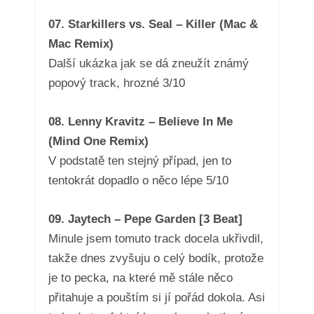
07. Starkillers vs. Seal – Killer (Mac &
Mac Remix)
Další ukázka jak se dá zneužít známý
popový track, hrozné 3/10
08. Lenny Kravitz – Believe In Me
(Mind One Remix)
V podstatě ten stejný případ, jen to
tentokrát dopadlo o něco lépe 5/10
09. Jaytech – Pepe Garden [3 Beat]
Minule jsem tomuto track docela ukřivdil,
takže dnes zvyšuju o celý bodík, protože
je to pecka, na které mě stále něco
přitahuje a pouštím si jí pořád dokola. Asi