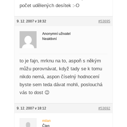
počet udělených desítek :-O
9. 12. 2007 v 18:32
#53695
Anonymní uživatel
Neaktivní
to je fajn, mrknu na to, aspoň s někým
můžu porovnávat, když tady se k tomu
nikdo nemá, aspon číselný hodnocení
byste sem teda dávat mohli, poslouchá
vás to dost 😉
9. 12. 2007 v 18:12
#53692
milan
Člen