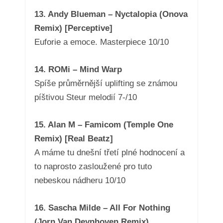
13. Andy Blueman – Nyctalopia (Onova
Remix) [Perceptive]
Euforie a emoce. Masterpiece 10/10
14. ROMi – Mind Warp
Spíše průměrnější uplifting se známou
píštivou Steur melodií 7-/10
15. Alan M – Famicom (Temple One
Remix) [Real Beatz]
A máme tu dnešní třetí plné hodnocení a
to naprosto zasloužené pro tuto
nebeskou nádheru 10/10
16. Sascha Milde – All For Nothing
(Jorn Van Deynhoven Remix)