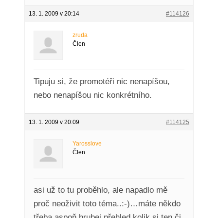
13. 1. 2009 v 20:14
#114126
zruda
Člen
Tipuju si, že promotéři nic nenapíšou,
nebo nenapíšou nic konkrétního.
13. 1. 2009 v 20:09
#114125
Yarosslove
Člen
asi už to tu proběhlo, ale napadlo mě
proč neoživit toto téma..:-)…máte někdo
třeba aspoň hrubej přehled kolik si ten či