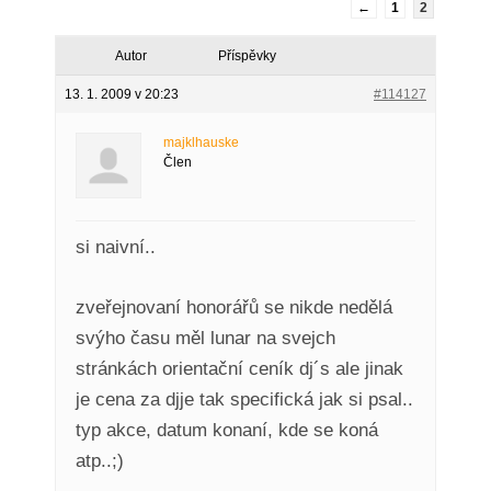
←
1
2
Autor
Příspěvky
13. 1. 2009 v 20:23
#114127
majklhauske
Člen
si naivní..
zveřejnovaní honorářů se nikde nedělá
svýho času měl lunar na svejch
stránkách orientační ceník dj´s ale jinak
je cena za djje tak specifická jak si psal..
typ akce, datum konaní, kde se koná
atp..;)