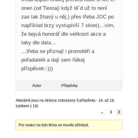
onen (od Tiesta(i když tě´d už to není
zas tak žhavý u něj,) přes třeba JOC po
například brzy vystupivší 7 skies)…vim,
že bejvá honorář dle velikosti akce a
taky dle data…
…třeba se přiznají i promotéři a
pořadatelé a dají sem ňákej
příspěvek:-)))
Autor
Příspěvky
Aktuálně jsou na stránce zobrazeny 3 příspěvky - 16. až 18.
(celkem z 18)
←
1
2
Pro reakci na toto téma se musíte přihlásit.