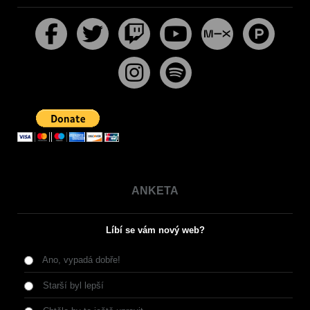
ANKETA
Líbí se vám nový web?
Ano, vypadá dobře!
Starší byl lepší