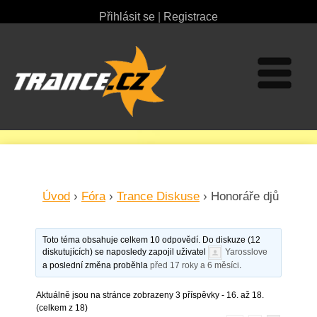
Přihlásit se
|
Registrace
Úvod
›
Fóra
›
Trance Diskuse
›
Honoráře djů
Toto téma obsahuje celkem 10 odpovědí. Do diskuze (12
diskutujících) se naposledy zapojil uživatel
Yarosslove
a poslední změna proběhla
před 17 roky a 6 měsíci
.
Aktuálně jsou na stránce zobrazeny 3 příspěvky - 16. až 18.
(celkem z 18)