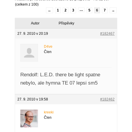
(celkem z 100)
…
←
1
2
3
5
6
7
→
Autor
Příspěvky
27. 9. 2010 v 20:19
#182467
D4ve
Člen
Rendolf: L.E.D. there be light spatne
nebylo, ale hymna TE 07 lepsi sm5
27. 9. 2010 v 19:58
#182462
kreeki
Člen