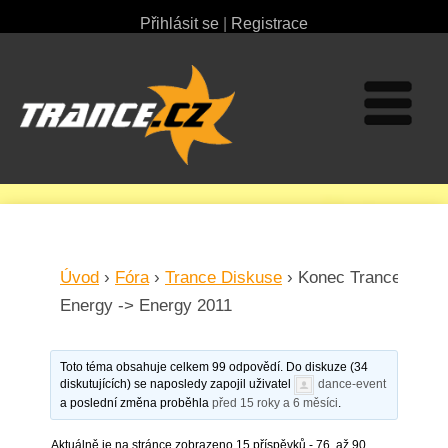
Přihlásit se
|
Registrace
Úvod
›
Fóra
›
Trance Diskuse
›
Konec Trance
Energy -> Energy 2011
Toto téma obsahuje celkem 99 odpovědí. Do diskuze (34
diskutujících) se naposledy zapojil uživatel
dance-event
a poslední změna proběhla
před 15 roky a 6 měsíci
.
Aktuálně je na stránce zobrazeno 15 příspěvků - 76. až 90.