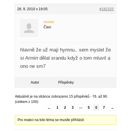
26. 9. 2010 v 19:05
#182325
nexxie
Člen
hlavně že už maji hymnu.. sem myslel že
si Armin dělal srandu když o tom mluvil a
ono ne sm7
Autor
Příspěvky
Aktuálně je na stránce zobrazeno 15 příspěvků - 76. až 90.
(celkem z 100)
…
←
1
2
3
5
6
7
→
Pro reakci na toto téma se musíte přihlásit.