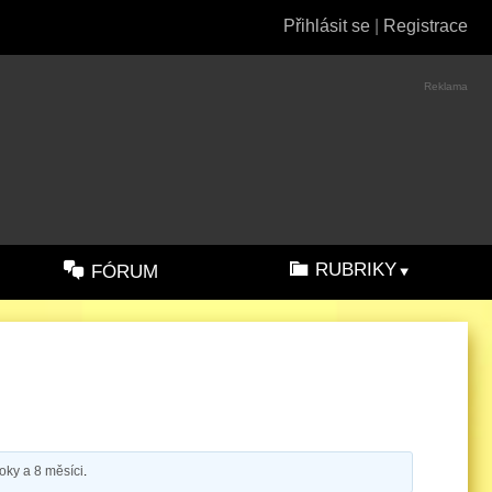
Přihlásit se
|
Registrace
Reklama
RUBRIKY
FÓRUM
oky a 8 měsíci
.