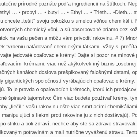
skutočne prírodné poznáte podľa ingrediencii na štítkoch. N
Methyl … • propyl … • butyl … • Ethyl … • Trieth… •Dieth…
u chcete „tešiť“ svoju pokožku s umelou vôňou chemikálií.
notvorných chemický vôni, a sú absorbované priamo cez kož
útok na vašu pečen a môžu vám privodiť rakovinu. # 7) Mnoh
ek tvrdeniu naládované chemickými látkami. Vždy si prečíta
vajte jedovaté opaľovacie krémy! Dajte si pozor na mínové 
aľovacími krémami, viac než akýkoľvek iný biznis „osobnej st
ačných kanáloch doslova prešpikovaný falošnými dátami, o
 gigantických spoločností vyrábajúcich opaľovacie krémy. R
ú. To je pravda o opaľovacích krémoch, ktorú ich predajcovi
očné špinavé tajomstvo: Čím viac budete používať krémy, tým
 aby „liečili“ vašu rakovinu ešte viac smrtiacimi chemikál
 manipulujúci s liekmi proti rakovine ju z nich dostávajú).
po slnku a boli zdraví, nechce aby ste sa zdravo stravovali,
fikovaným potravinám a mali nutrične vyváženú stravu. Tent