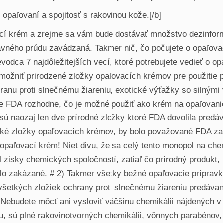
 opaľovaní a spojitosť s rakovinou kože.[/b]
ací krém a zrejme sa vám bude dostávať množstvo dezinform
avného prúdu zavádzaná. Takmer nič, čo počujete o opaľova
ievodca 7 najdôležitejších vecí, ktoré potrebujete vedieť o 
možniť prirodzené zložky opaľovacích krémov pre použitie p
hranu proti slnečnému žiareniu, exotické výťažky so silnými
 že FDA rozhodne, čo je možné použiť ako krém na opaľovanie
sú naozaj len dve prírodné zložky ktoré FDA dovolila predá
mické zložky opaľovacích krémov, by bolo považované FDA z
 opaľovací krém! Niet divu, že sa celý tento monopol na ch
nil zisky chemických spoločností, zatiaľ čo prírodný produkt,
bolo zakázané. # 2) Takmer všetky bežné opaľovacie prípra
 všetkých zložiek ochrany proti slnečnému žiareniu predáva
 Nebudete môcť ani vysloviť väčšinu chemikálii nájdených v
u, sú plné rakovinotvorných chemikálii, vônnych parabénov,