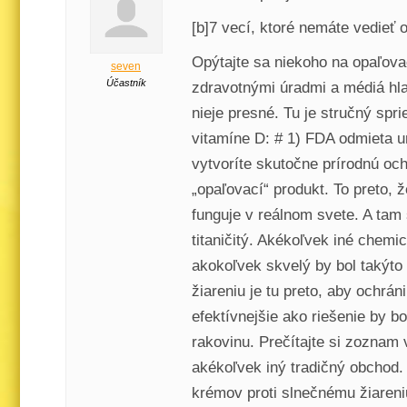
[b]7 vecí, ktoré nemáte vedieť o
Opýtajte sa niekoho na opaľov
seven
Účastník
zdravotnými úradmi a médiá hl
nieje presné. Tu je stručný spr
vitamíne D: # 1) FDA odmieta u
vytvoríte skutočne prírodnú oc
„opaľovací“ produkt. To preto,
funguje v reálnom svete. A tam 
titaničitý. Akékoľvek iné che
akokoľvek skvelý by bol takýto
žiareniu je tu preto, aby ochrá
efektívnejšie ako riešenie by 
rakovinu. Prečítajte si zoznam
akékoľvek iný tradičný obchod.
krémov proti slnečnému žiareni