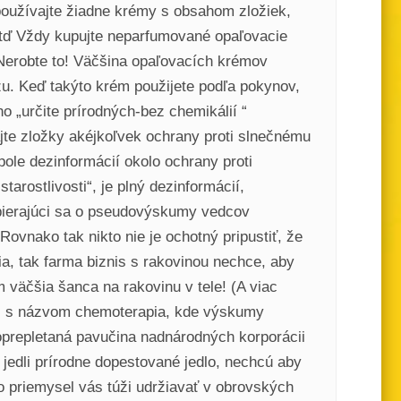
epoužívajte žiadne krémy s obsahom zložiek,
 atď Vždy kupujte neparfumované opaľovacie
 Nerobte to! Väčšina opaľovacích krémov
u. Keď takýto krém použijete podľa pokynov,
o „určite prírodných-bez chemikálií “
jte zložky akéjkoľvek ochrany proti slnečnému
pole dezinformácií okolo ochrany proti
arostlivosti“, je plný dezinformácií,
pierajúci sa o pseudovýskumy vedcov
ovnako tak nikto nie je ochotný pripustiť, že
a, tak farma biznis s rakovinou nechce, aby
 väčšia šanca na rakovinu v tele! (A viac
iami s názvom chemoterapia, kde výskumy
 Poprepletaná pavučina nadnárodných korporácii
 jedli prírodne dopestované jedlo, nechcú aby
o priemysel vás túži udržiavať v obrovských