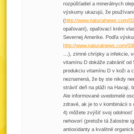
rozpúšťadiel a minerálnych olej
výskumy ukazujú, že používanie
(
http://www.naturalnews.com/0
opaľovaní), opaľovací krém vlas
Severnej Amerike. Podľa výskum
http://www.naturalnews.com/0
…), zimné chrípky a infekcie, 
vitamínu D dokáže zabrániť od
produkciu vitamínu D v koži a c
neznamená, že by ste nikdy nem
stráviť deň na pláži na Havaji
Ale informované uvedomelé osob
zdravé, ak je to v kombinácii s
4) môžete zvýšiť svoj odolnosť 
nehovorí (pretože tá žalostne 
antioxidanty a kvalitné organic