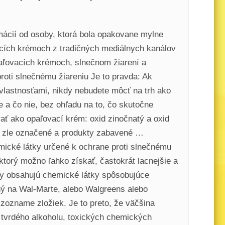
ácií od osoby, ktorá bola opakovane mylne
cích krémoch z tradičných mediálnych kanálov
opaľovacích krémoch, slnečnom žiarení a
roti slnečnému žiareniu Je to pravda: Ak
 vlastnosťami, nikdy nebudete môcť na trh ako
 a čo nie, bez ohľadu na to, čo skutočne
vať ako opaľovací krém: oxid zinočnatý a oxid
a zle označené a produkty zabavené …
emické látky určené k ochrane proti slnečnému
 ktorý možno ľahko získať, častokrát lacnejšie a
vky obsahujú chemické látky spôsobujúce
ný na Wal-Marte, alebo Walgreens alebo
 zozname zložiek. Je to preto, že väčšina
 tvrdého alkoholu, toxických chemických