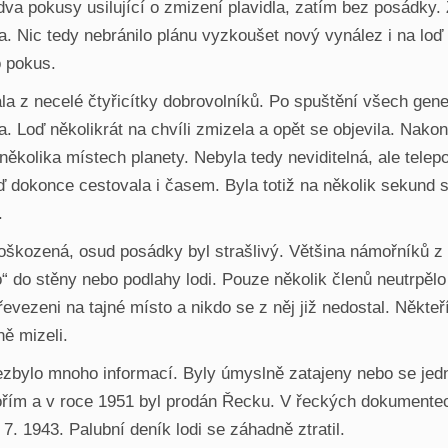
 dva pokusy usilující o zmizení plavidla, zatím bez posádky.
a. Nic tedy nebránilo plánu vyzkoušet nový vynález i na loď
o pokus.
ala z necelé čtyřicítky dobrovolníků. Po spuštění všech gen
ha. Loď několikrát na chvíli zmizela a opět se objevila. Na
 několika místech planety. Nebyla tedy neviditelná, ale tele
ď dokonce cestovala i časem. Byla totiž na několik sekund 
.
oškozená, osud posádky byl strašlivý. Většina námořníků z
o“ do stěny nebo podlahy lodi. Pouze několik členů neutrpěl
převezeni na tajné místo a nikdo se z něj již nedostal. Někte
ě mizeli.
ezbylo mnoho informací. Byly úmyslně zatajeny nebo se jedn
mořím a v roce 1951 byl prodán Řecku. V řeckých dokumentec
. 1943. Palubní deník lodi se záhadně ztratil.