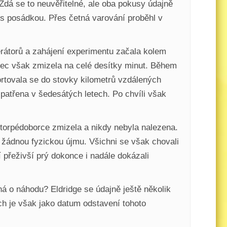
 Zdá se to neuvěřitelné, ale oba pokusy údajně
 s posádkou. Přes četná varování proběhl v
erátorů a zahájení experimentu začala kolem
konec však zmizela na celé desítky minut. Během
portovala se do stovky kilometrů vzdálených
spatřena v šedesátých letech. Po chvíli však
 torpédoborce zmizela a nikdy nebyla nalezena.
o žádnou fyzickou újmu. Všichni se však chovali
ří přeživší prý dokonce i nadále dokázali
á o náhodu? Eldridge se údajně ještě několik
h je však jako datum odstavení tohoto