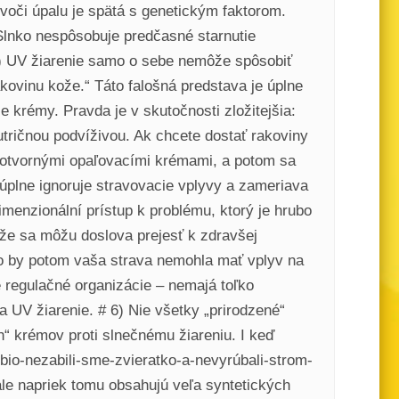
voči úpalu je spätá s genetickým faktorom.
Slnko nespôsobuje predčasné starnutie
5) UV žiarenie samo o sebe nemôže spôsobiť
kovinu kože.“ Táto falošná predstava je úplne
 krémy. Pravda je v skutočnosti zložitejšia:
tričnou podvíživou. Ak chcete dostať rakoviny
inotvornými opaľovacími krémami, a potom sa
úplne ignoruje stravovacie vplyvy a zameriava
menzionální prístup k problému, ktorý je hrubo
 že sa môžu doslova prejesť k zdravšej
ako by potom vaša strava nemohla mať vplyv na
 regulačné organizácie – nemajá toľko
na UV žiarenie. # 6) Nie všetky „prirodzené“
h“ krémov proti slnečnému žiareniu. I keď
obio-nezabili-sme-zvieratko-a-nevyrúbali-strom-
ale napriek tomu obsahujú veľa syntetických