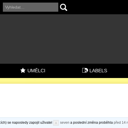
UMĚLCI
LABELS
ích) se naposledy zapojil uživatel
seven
a poslední změna proběhla
před 14 r