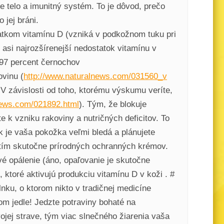
e telo a imunitný systém. To je dôvod, prečo
jej bráni.
atkom vitamínu D (vzniká v podkožnom tuku pri
 asi najrozšírenejší nedostatok vitamínu v
 97 percent černochov
vinu (
http://www.naturalnews.com/031560_v
V závislosti od toho, ktorému výskumu veríte,
news.com/021892.html
). Tým, že blokuje
e k vzniku rakoviny a nutričných deficitov. To
 je vaša pokožka veľmi bledá a plánujete
žitím skutočne prírodných ochranných krémov.
é opálenie (áno, opaľovanie je skutočne
 ktoré aktivujú produkciu vitamínu D v koži . #
lnku, o ktorom nikto v tradičnej medicíne
om jedle! Jedzte potraviny bohaté na
vojej strave, tým viac slnečného žiarenia vaša