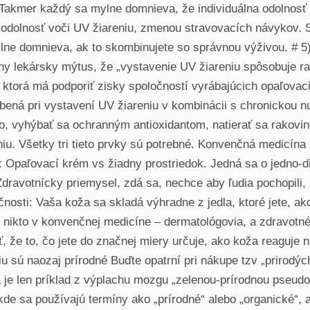
Takmer každý sa mylne domnieva, že individuálna odolnosť 
 odolnosť voči UV žiareniu, zmenou stravovacích návykov. 
lne domnieva, ak to skombinujete so správnou výživou. # 
lny lekársky mýtus, že „vystavenie UV žiareniu spôsobuje ra
ktorá má podporiť zisky spoločností vyrábajúcich opaľovacie
ná pri vystavení UV žiareniu v kombinácii s chronickou nu
lo, vyhýbať sa ochranným antioxidantom, natierať sa rakov
u. Všetky tri tieto prvky sú potrebné. Konvenčná medicína 
: Opaľovací krém vs žiadny prostriedok. Jedná sa o jedno-di
dravotnícky priemysel, zdá sa, nechce aby ľudia pochopili,
čnosti: Vaša koža sa skladá výhradne z jedla, ktoré jete, 
nikto v konvenčnej medicíne – dermatológovia, a zdravotné
ať, že to, čo jete do značnej miery určuje, ako koža reaguje 
u sú naozaj prírodné Buďte opatrní pri nákupe tzv „prirodýc
a je len príklad z výplachu mozgu „zelenou-prírodnou pseud
kde sa používajú termíny ako „prírodné“ alebo „organické“, 