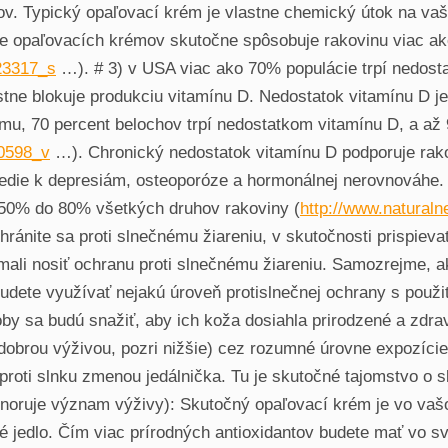
ov. Typický opaľovací krém je vlastne chemický útok na vaš
 opaľovacích krémov skutočne spôsobuje rakovinu viac ako 
23317_s
…). # 3) v USA viac ako 70% populácie trpí nedost
tne blokuje produkciu vitamínu D. Nedostatok vitamínu D je
u, 70 percent belochov trpí nedostatkom vitamínu D, a až
30598_v
…). Chronický nedostatok vitamínu D podporuje rako
vedie k depresiám, osteoporóze a hormonálnej nerovnováhe. 
 50% do 80% všetkých druhov rakoviny (
http://www.natural
hránite sa proti slnečnému žiareniu, v skutočnosti prispievat
ali nosiť ochranu proti slnečnému žiareniu. Samozrejme, ak
, budete využívať nejakú úroveň protislnečnej ochrany s pou
y sa budú snažiť, aby ich koža dosiahla prirodzené a zdrav
 dobrou výživou, pozri nižšie) cez rozumné úrovne expozície,
proti slnku zmenou jedálnička. Tu je skutočné tajomstvo o s
ignoruje význam výživy): Skutočný opaľovací krém je vo vaš
ké jedlo. Čím viac prírodných antioxidantov budete mať vo s