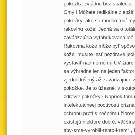
pokožka zvládne bez spálenia. 
Omyl! Môžete radikálne zlepšiť
pokožky, ako sa mnoho ľudí my
rakovinu kože! Jedná sa o totá
zavádzajúca vyfabrikovaná lož, 
Rakovina kože môže byť spôsobe
kože, musíte jesť nezdravé jed
vystaviť nadmernému UV žiareni
sa výhradne len na jeden faktor
zjednodušený až zavádzajúci. Z
pokožke. Je to úžasné, v skuto
zdravie pokožky? Napriek tomu 
intelektuálneej poctivosti prizn
ochranu proti slnečnému žiareni
existujú niektoré dobré, väčšin
aby-sme-vyrobili-tento-krém“ , 