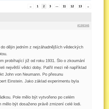
…
←
1
2
3
11
12
13
→
#199346
 do dějin jedním z nejzáhadnějších vědeckých
tou.
m probíhající již od roku 1931. Šlo o zkoumání
li největší vědci doby. Patřil mezi ně například
ojekt John von Neumann. Po přesunu
bert Einstein. Jako základ experimentu byla
sádkou. Pole mělo být vytvořeno po celém
m mělo být dosaženo právě zmizení celé lodi.