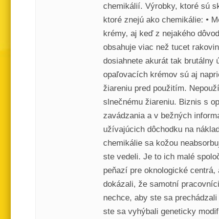
chemikálií. Výrobky, ktoré sú 
ktoré znejú ako chemikálie: • 
krémy, aj keď z nejakého dôvod
obsahuje viac než tucet rakovi
dosiahnete akurát tak brutálny 
opaľovacích krémov sú aj napri
žiareniu pred použitím. Nepouží
slnečnému žiareniu. Biznis s op
zavádzania a v bežných inform
užívajúcich dôchodku na náklady
chemikálie sa kožou neabsorbuj
ste vedeli. Je to ich malé spol
peňazí pre oknologické centrá,
dokázali, že samotní pracovníci
nechce, aby ste sa prechádzali 
ste sa vyhýbali geneticky modi