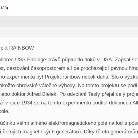
 188)
rojekt RAINBOW
borec USS Eldridge právě připlul do doků v USA. Zapsal se
st, cestování časoprostorem a lidé procházející pevnou hmo
ho experimentu byl Projekt rainbow neboli duha. Šlo o výzku
 jakožto obrovské válečné výhody. Na tomto projektu se podíle
nebo doktor Alfred Bielek. Po odvolání Tesly přejal celý pr
í v roce 1934 se na tomto experimentu podílel dokonce i Al
pole.
 účinku velmi silného elektromagnetického pole na loď s po
ocí četných magnetických generátorů. Díky těmto generátorů