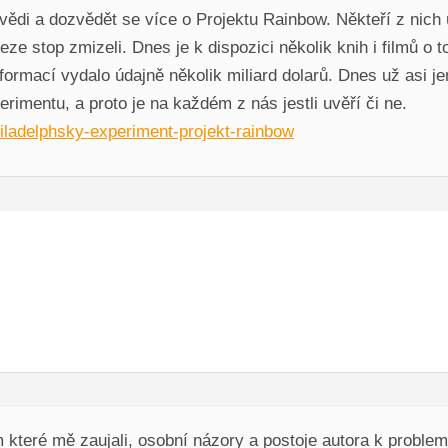
ovědi a dozvědět se více o Projektu Rainbow. Někteří z nich ú
beze stop zmizeli. Dnes je k dispozici několik knih i filmů 
nformací vydalo údajně několik miliard dolarů. Dnes už asi 
rimentu, a proto je na každém z nás jestli uvěří či ne.
hiladelphsky-experiment-projekt-rainbow
m které mě zaujali, osobní názory a postoje autora k problem