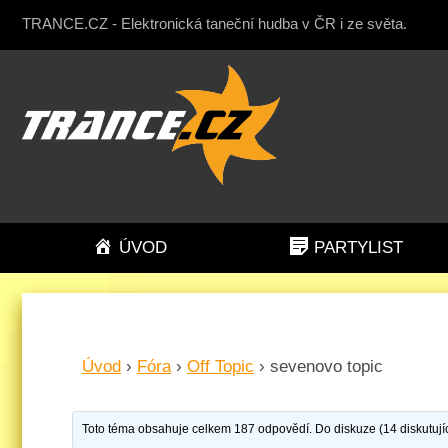
TRANCE.CZ - Elektronická taneční hudba v ČR i ze světa.
ÚVOD
PARTYLIST
Úvod
›
Fóra
›
Off Topic
›
sevenovo topic
Toto téma obsahuje celkem 187 odpovědí. Do diskuze (14 diskutujíc