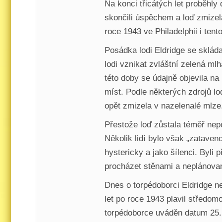
Na konci třicátých let proběhly
skončili úspěchem a loď zmizel
roce 1943 ve Philadelphii i tent
Posádka lodi Eldridge se sklád
lodi vznikat zvláštní zelená ml
této doby se údajně objevila na
míst. Podle některých zdrojů lo
opět zmizela v nazelenalé mlze
Přestože loď zůstala téměř nep
Několik lidí bylo však „zataven
hystericky a jako šílenci. Byli 
procházet stěnami a neplánovan
Dnes o torpédoborci Eldridge n
let po roce 1943 plavil středo
torpédoborce uváděn datum 25. 7