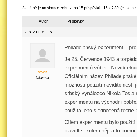
Aktuálně je na stránce zobrazeno 15 příspěvků - 16. až 30. (celkem z
Autor
Příspěvky
7. 8. 2011 v 1:16
Philadelphský experiment – p
Je 25. Července 1943 a torpédo
experimentů vůbec. Neviditelno
seven
Oficiálním název Philadelphské
Účastník
možnosti použití neviditelnosti
srbský vynálezce Nikola Tesla 
experimentu na východní pobřež
použita jeho sjednocená teorie 
Cílem experimentu bylo použití
plavidle i kolem něj, a to pom