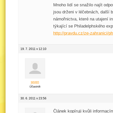
Mnoho lidí se snažilo najít odp
jsou drženi v léčebnách, další 
námořnictva, které na utajení i
týkající se Philadelphského expe
http://pravdu.cz/ze-zahranici/p
19. 7. 2011 v 12:10
seven
Účastník
30. 6. 2011 v 23:56
Článek kopíruji kvůli informací