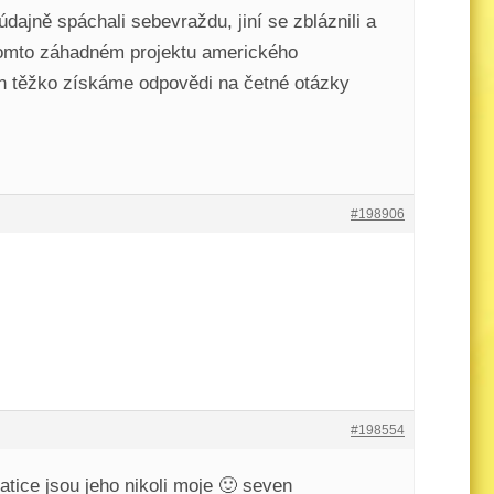
dajně spáchali sebevraždu, jiní se zbláznili a
o tomto záhadném projektu amerického
jen těžko získáme odpovědi na četné otázky
#198906
#198554
atice jsou jeho nikoli moje 🙂 seven