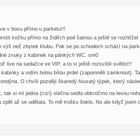
ive v boxu přímo u parketu!!!
prstit kočku přímo na židlích pod šatnou a ještě se rozhlížel
 to výš než zbytek klubu. Pak se po schodech schází na park
adné zvuky z kabinek na pánkých WC. sm0
live na sedačce ve VIP, a to si ještě rozsvítili světlo!!!
 kabinky a vidím holou bílou prdel (zapomněli zamknout). T
ondýna. O chvíli později škaredý fousatý týpek, který násle
, tak si mi jedna (cizí) slečna sedla obkročmo na levou noh
 zpět až se udělala. To mě trošku šoklo. No ale když jsem cht