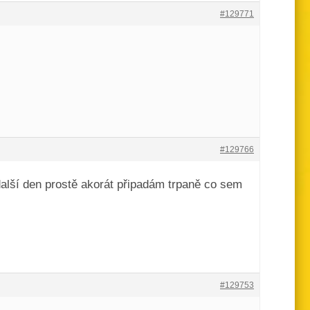
#129771
#129766
alší den prostě akorát připadám trpaně co sem
#129753