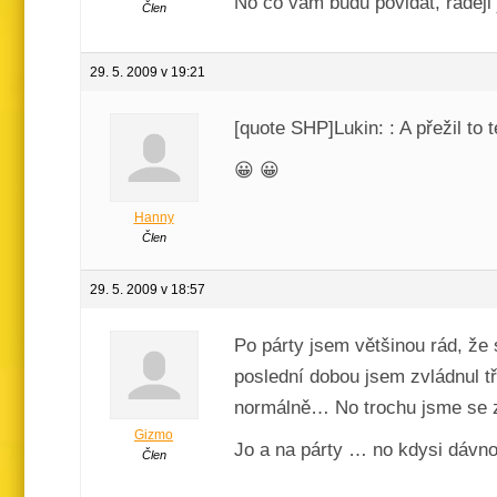
No co vam budu povidat, radeji
Člen
29. 5. 2009 v 19:21
[quote SHP]Lukin: : A přežil to 
😀 😀
Hanny
Člen
29. 5. 2009 v 18:57
Po párty jsem většinou rád, že
poslední dobou jsem zvládnul t
normálně… No trochu jsme se za
Gizmo
Jo a na párty … no kdysi dávno 
Člen