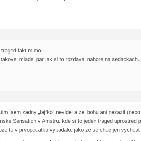
traged fakt mimo..
 takovej mladej par jak si to rozdaval nahore na sedackach.
 zatim jsem zadny „lajfko“ nevidel a zel bohu ani nezazil (
onske Sensation v Amstru, kde si to jeden traged uprostred pa
toze to v prvopocatku vypadalo, jako ze se chce jen vychca