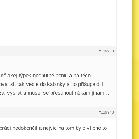
#129980
ějakej týpek nechutně poblil a na těch
l si, tak vedle do kabinky si to přišupajdili
kázal vysrat a musel se přesunout někam jinam…
#129943
áci nedokončil a nejvic na tom bylo vtipne to