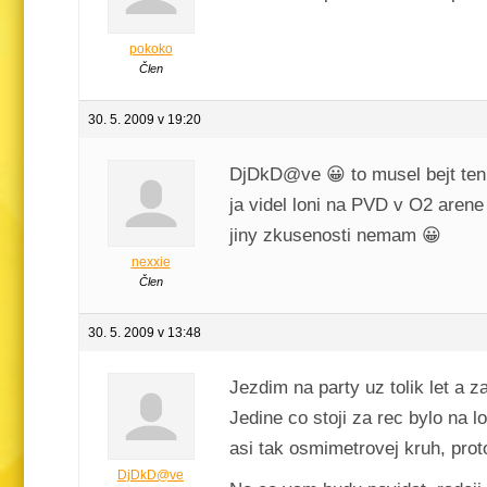
pokoko
Člen
30. 5. 2009 v 19:20
DjDkD@ve 😀 to musel bejt ten 
ja videl loni na PVD v O2 arene
jiny zkusenosti nemam 😀
nexxie
Člen
30. 5. 2009 v 13:48
Jezdim na party uz tolik let a
Jedine co stoji za rec bylo na l
asi tak osmimetrovej kruh, pro
DjDkD@ve