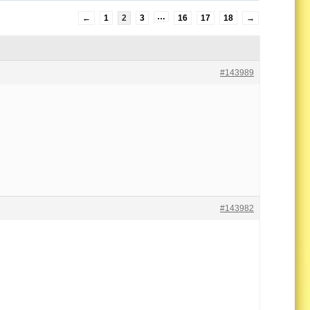
…
←
1
2
3
16
17
18
→
#143989
#143982