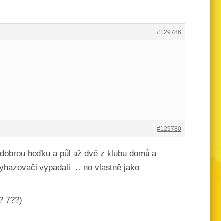
#129786
#129780
 dobrou hoďku a půl až dvě z klubu domů a
vyhazovači vypadali … no vlastně jako
? 7??)