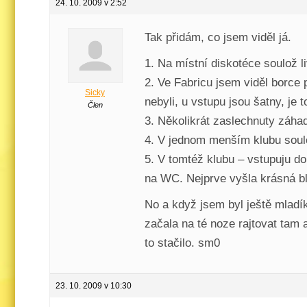
24. 10. 2009 v 2:52
Tak přidám, co jsem viděl já.
1. Na místní diskotéce soulož l
2. Ve Fabricu jsem viděl borce 
Sicky
nebyli, u vstupu jsou šatny, je
Člen
3. Několikrát zaslechnuty záh
4. V jednom menším klubu soulož 
5. V tomtéž klubu – vstupuju do
na WC. Nejprve vyšla krásná bl
No a když jsem byl ještě mladík
začala na té noze rajtovat tam a
to stačilo. sm0
23. 10. 2009 v 10:30