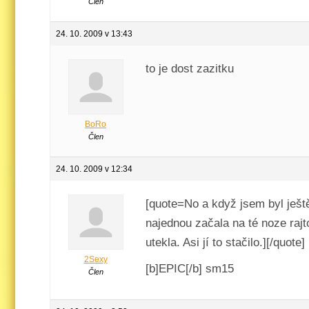
Člen
24. 10. 2009 v 13:43
to je dost zazitku
BoRo
Člen
24. 10. 2009 v 12:34
[quote=No a když jsem byl ještě
najednou začala na té noze rajt
utekla. Asi jí to stačilo.][/quote]
2Sexy
[b]EPIC[/b] sm15
Člen