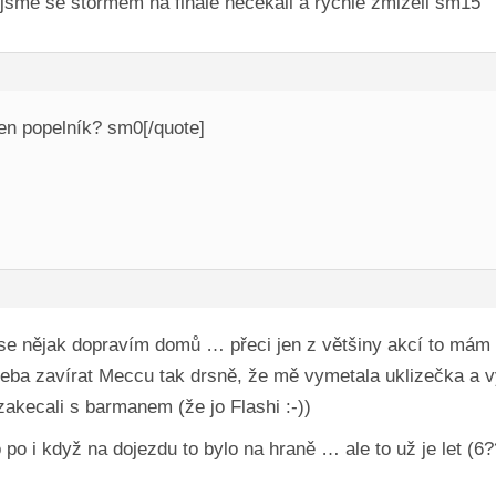
 jsme se stormem na finale necekali a rychle zmizeli sm15
ten popelník? sm0[/quote]
 se nějak dopravím domů … přeci jen z většiny akcí to mám
řeba zavírat Meccu tak drsně, že mě vymetala uklizečka a 
kecali s barmanem (že jo Flashi :-))
po i když na dojezdu to bylo na hraně … ale to už je let (6?