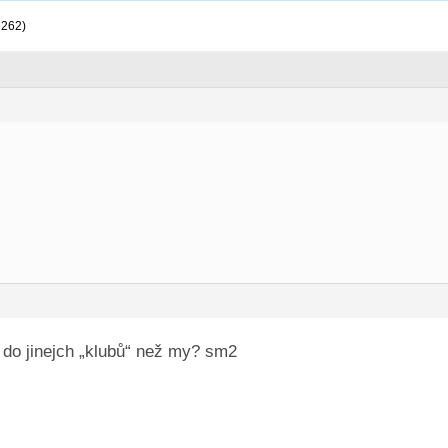
 262)
y do jinejch „klubů“ než my? sm2