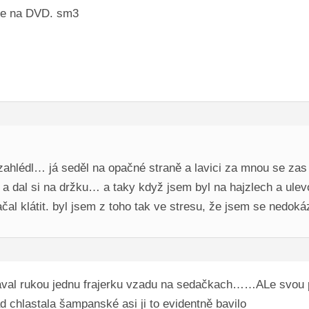
se na DVD. sm3
hlédl… já seděl na opačné straně a lavici za mnou se zas n
a dal si na držku… a taky když jsem byl na hajzlech a ulevova
ačal klátit. byl jsem z toho tak ve stresu, že jsem se nedo
 dával rukou jednu frajerku vzadu na sedačkach……ALe svou pr
ad chlastala šampanské asi ji to evidentně bavilo