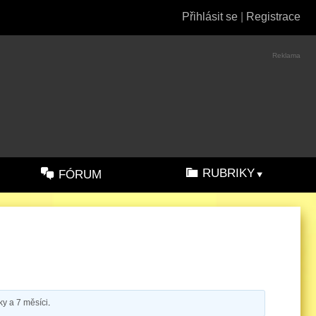
Přihlásit se
|
Registrace
Reklama
RUBRIKY
FÓRUM
ky a 7 měsíci
.