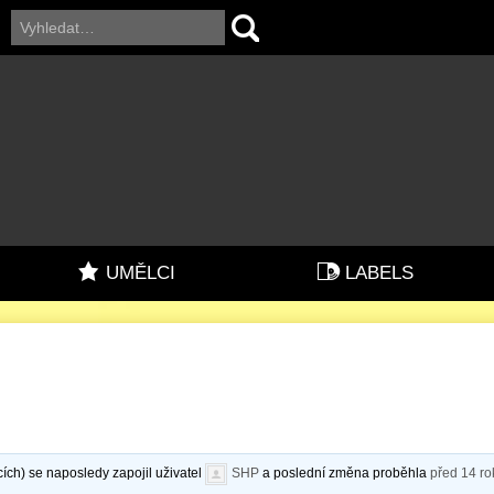
UMĚLCI
LABELS
ích) se naposledy zapojil uživatel
SHP
a poslední změna proběhla
před 14 ro