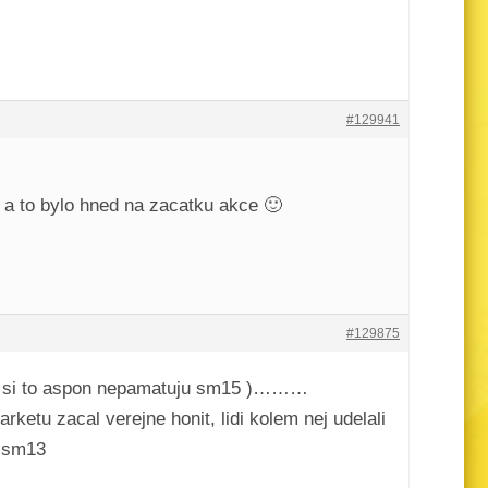
#129941
. a to bylo hned na zacatku akce 🙂
#129875
nebo si to aspon nepamatuju sm15 )………
rketu zacal verejne honit, lidi kolem nej udelali
t sm13