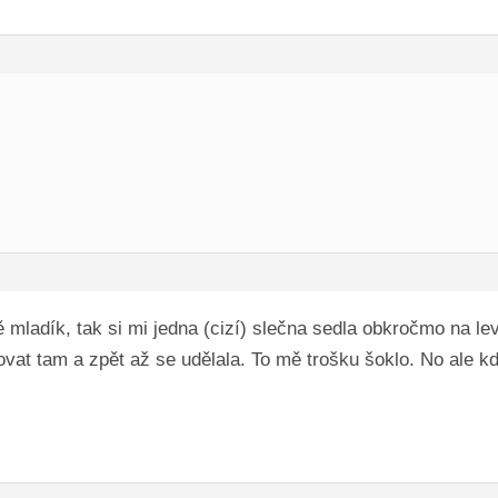
 mladík, tak si mi jedna (cizí) slečna sedla obkročmo na lev
ovat tam a zpět až se udělala. To mě trošku šoklo. No ale kd