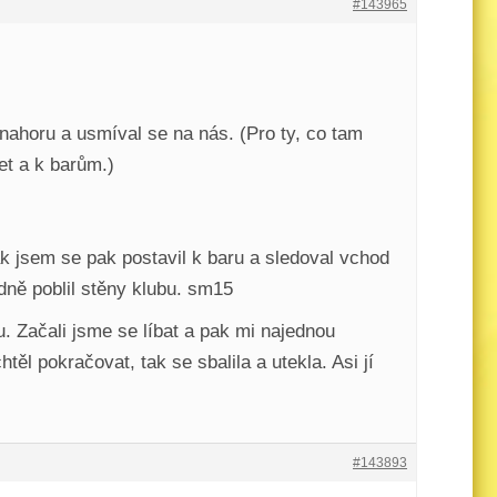
#143965
 nahoru a usmíval se na nás. (Pro ty, co tam
et a k barům.)
ak jsem se pak postavil k baru a sledoval vchod
dně poblil stěny klubu. sm15
u. Začali jsme se líbat a pak mi najednou
ěl pokračovat, tak se sbalila a utekla. Asi jí
#143893