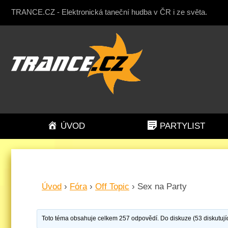
TRANCE.CZ - Elektronická taneční hudba v ČR i ze světa.
ÚVOD
PARTYLIST
Úvod
›
Fóra
›
Off Topic
›
Sex na Party
Toto téma obsahuje celkem 257 odpovědí. Do diskuze (53 diskutujíc