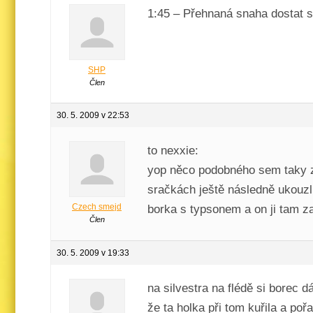
1:45 – Přehnaná snaha dostat 
SHP
Člen
30. 5. 2009 v 22:53
to nexxie:
yop něco podobného sem taky za
sračkách ještě následně ukouzl 
Czech smejd
borka s typsonem a on ji tam z
Člen
30. 5. 2009 v 19:33
na silvestra na flédě si borec
že ta holka při tom kuřila a poř