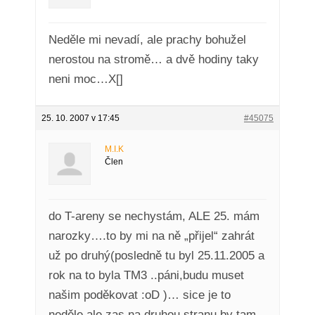
Neděle mi nevadí, ale prachy bohužel
nerostou na stromě… a dvě hodiny taky
neni moc…X[]
25. 10. 2007 v 17:45
#45075
M.I.K
Člen
do T-areny se nechystám, ALE 25. mám
narozky….to by mi na ně „přijel“ zahrát
už po druhý(posledně tu byl 25.11.2005 a
rok na to byla TM3 ..páni,budu muset
našim poděkovat :oD )… sice je to
neděle,ale zas na druhou stranu by tam