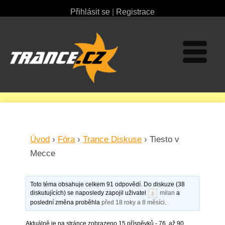
Přihlásit se
|
Registrace
Úvod
›
Fóra
›
Trance Diskuse
›
Tiesto v
Mecce
Toto téma obsahuje celkem 91 odpovědí. Do diskuze (38
diskutujících) se naposledy zapojil uživatel
milan
a
poslední změna proběhla
před 18 roky a 8 měsíci
.
Aktuálně je na stránce zobrazeno 15 příspěvků - 76. až 90.