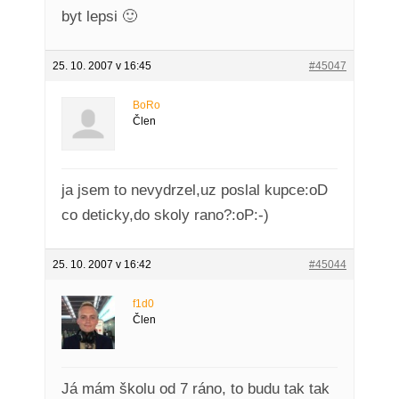
byt lepsi 🙂
25. 10. 2007 v 16:45
#45047
BoRo
Člen
ja jsem to nevydrzel,uz poslal kupce:oD
co deticky,do skoly rano?:oP:-)
25. 10. 2007 v 16:42
#45044
f1d0
Člen
Já mám školu od 7 ráno, to budu tak tak