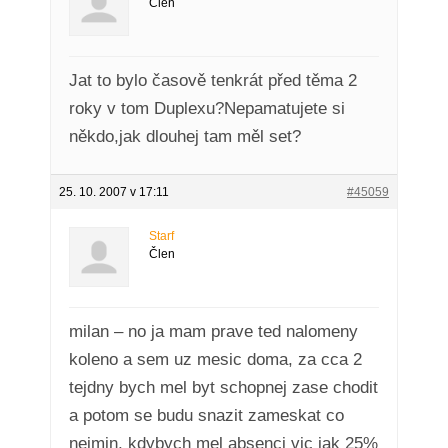
Člen
Jat to bylo časově tenkrát před těma 2
roky v tom Duplexu?Nepamatujete si
někdo,jak dlouhej tam měl set?
25. 10. 2007 v 17:11
#45059
Starf
Člen
milan – no ja mam prave ted nalomeny
koleno a sem uz mesic doma, za cca 2
tejdny bych mel byt schopnej zase chodit
a potom se budu snazit zameskat co
nejmin, kdybych mel absenci vic jak 25%