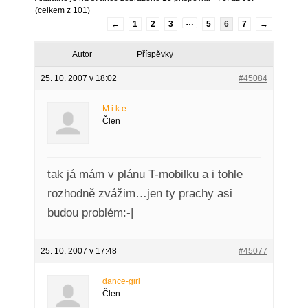
(celkem z 101)
…
←
1
2
3
5
6
7
→
Autor
Příspěvky
25. 10. 2007 v 18:02
#45084
M.i.k.e
Člen
tak já mám v plánu T-mobilku a i tohle
rozhodně zvážim…jen ty prachy asi
budou problém:-|
25. 10. 2007 v 17:48
#45077
dance-girl
Člen