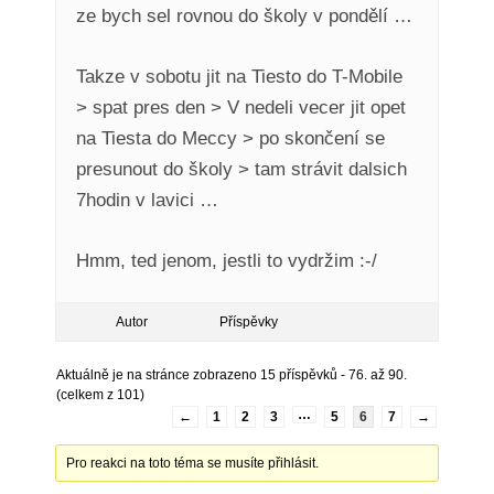
ze bych sel rovnou do školy v pondělí …
Takze v sobotu jit na Tiesto do T-Mobile
> spat pres den > V nedeli vecer jit opet
na Tiesta do Meccy > po skončení se
presunout do školy > tam strávit dalsich
7hodin v lavici …
Hmm, ted jenom, jestli to vydržim :-/
Autor
Příspěvky
Aktuálně je na stránce zobrazeno 15 příspěvků - 76. až 90.
(celkem z 101)
…
←
1
2
3
5
6
7
→
Pro reakci na toto téma se musíte přihlásit.