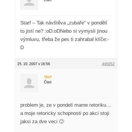
Člen
Starf – Tak návštěva „zubaře“ v pondělí
to jistí ne? :oD:oDNebo si vymysli jinou
výmluvu, třeba že pes ti zahrabal klíče:-
D
25. 10. 2007 v 16:56
#45052
Starf
Člen
problem je, ze v pondeli mame retoriku…
a moje retoricky schopnosti po akci stoji
jaksi za dve veci 🙂