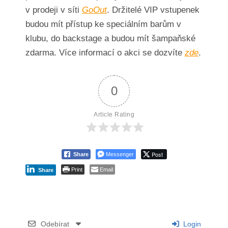
v prodeji v síti
GoOut
. Držitelé VIP vstupenek
budou mít přístup ke speciálním barům v
klubu, do backstage a budou mít šampaňské
zdarma. Více informací o akci se dozvíte
zde
.
0
Article Rating
Post
Share
Messenger
Print
Email
Share
Odebírat
Login