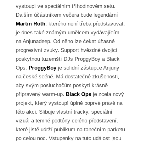
vystoupí ve speciálním tříhodinovém setu.
Dalším účástníkem večera bude legendární
Martin Roth
, kterého není třeba představovat,
je dnes také známým umělcem vydávajícím
na Anjunadeep. Od něho lze čekat úžasné
progresivní zvuky. Support hvězdné dvojici
poskytnou tuzemští DJs ProggyBoy a Black
Ops.
ProggyBoy
je solidní zástupce Anjuny
na české scéně. Má dostatečné zkušenosti,
aby svým posluchačům poskytl krásně
připravený warm-up.
Black Ops
je zcela nový
projekt, který vystoupí úplně poprvé právě na
této akci. Slibuje vlastní tracky, speciální
vizuál a temné podtóny celého představení,
které jistě udrží publikum na tanečním parketu
po celou noc. Vstupenky na tuto událost jsou