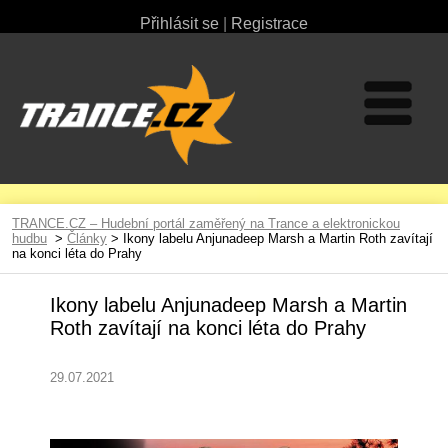
Přihlásit se
|
Registrace
TRANCE.CZ – Hudební portál zaměřený na Trance a elektronickou
hudbu
>
Články
> Ikony labelu Anjunadeep Marsh a Martin Roth zavítají
na konci léta do Prahy
Ikony labelu Anjunadeep Marsh a Martin
Roth zavítají na konci léta do Prahy
29.07.2021