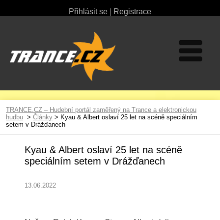
Přihlásit se
|
Registrace
TRANCE.CZ – Hudební portál zaměřený na Trance a elektronickou
hudbu
>
Články
> Kyau & Albert oslaví 25 let na scéně speciálním
setem v Drážďanech
Kyau & Albert oslaví 25 let na scéně
speciálním setem v Drážďanech
13.06.2022