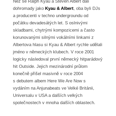
Než se Ralph Kyau a Steven Albert dali
dohromady jako
Kyau & Albert
, oba byli DJs
a producenti v techno undergroundu od
počátku devadesátých let. S oslnivými
skladbami, chytrými kompozicemi a často
korunovanými silnými vokálními linkami z
Albertova hlasu si Kyau & Albert rychle udělali
jméno v německých klubech. V roce 2001
logicky následoval první německý hitparádový
hit Outside. Jejich mezinárodní průlom
konečně přišel masivně v roce 2004
s debutem albem Here We Are Now s
vydáním na Anjunabeats ve Velké Británii,
Universalu v USA a dalších velkých
společnostech v mnoha dalších oblastech.