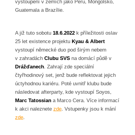
vystoupení v zemích jako Peru, Mongolsko,
Guatemala a Brazílie.
A již tuto sobotu
18.6.2022
k příležitosti oslav
25 let existence projektu
Kyau & Albert
vystoupí německé duo pod širým nebem
v zahradách
Clubu SVS
na domácí půdě v
Drážďanech
. Zahrají zde speciální
čtyřhodinový set, jenž bude reflektovat jejich
úctyhodnou kariéru. Poté uvnitř klubu bude
následovat afterparty, kde vystoupí Soyos,
Marc Tatossian
a Marco Cera. Více informací
k akci naleznete
zde
. Vstupenky jsou k mání
zde
.