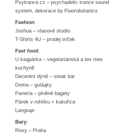
Psytrance.cz – psychadelic trance sound
system, dekorace by Fluorobotanics
Fashion
:
Joshua – vlasové studio
T-Shirts 4U – prodej triček
Fast food
:
U kaąpárka – vegetariánská a tex mex
kuchyně
Decentní dýně – steak bar
Doma – guláąky
Paneria – plněné bagety
Párek v rohlíku + kukuřice
Langoąe
Bary
:
Roxy – Praha