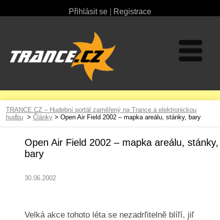
Přihlásit se
|
Registrace
TRANCE.CZ – Hudební portál zaměřený na Trance a elektronickou
hudbu
>
Články
> Open Air Field 2002 – mapka areálu, stánky, bary
Open Air Field 2002 – mapka areálu, stánky,
bary
30.06.2002
Velká akce tohoto léta se nezadrľitelně blíľí, jiľ