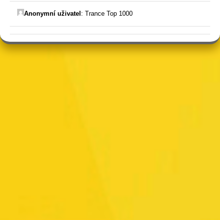
Anonymní uživatel
:
Trance Top 1000