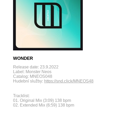
WONDER
Release date: 23.9.2022
Label: Monster Neos
Catalog: MNEOS048
Hudební služby:
https://snd.click/MNEOS48
Tracklist:
01. Original Mix (3:09) 138 bpm
02. Extended Mix (6:59) 138 bpm