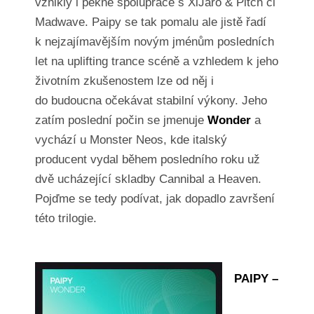
vznikly i pěkné spolupráce s XiJaro & Pitch či
Madwave. Paipy se tak pomalu ale jistě řadí
k nejzajímavějším novým jménům posledních
let na uplifting trance scéně a vzhledem k jeho
životním zkušenostem lze od něj i
do budoucna očekávat stabilní výkony. Jeho
zatím poslední počin se jmenuje
Wonder
a
vychází u Monster Neos, kde italský
producent vydal během posledního roku už
dvě ucházející skladby Cannibal a Heaven.
Pojďme se tedy podívat, jak dopadlo završení
této trilogie.
PAIPY –