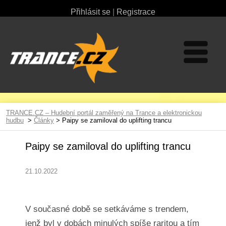
Přihlásit se
|
Registrace
TRANCE.CZ – Hudební portál zaměřený na Trance a elektronickou
hudbu
>
Články
> Paipy se zamiloval do uplifting trancu
Paipy se zamiloval do uplifting trancu
21.10.2022
V současné době se setkáváme s trendem,
jenž byl v dobách minulých spíše raritou a tím