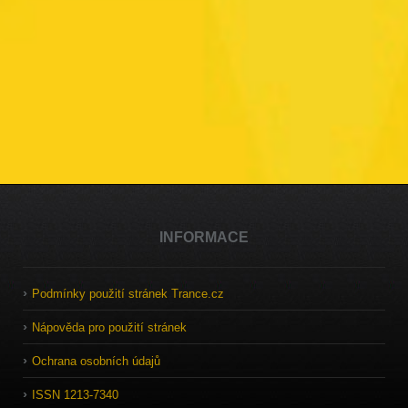
INFORMACE
Podmínky použití stránek Trance.cz
Nápověda pro použití stránek
Ochrana osobních údajů
ISSN 1213-7340