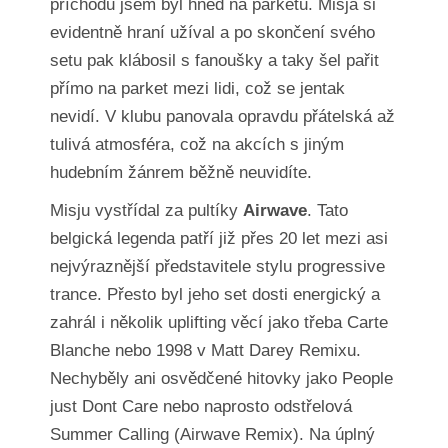
příchodu jsem byl hned na parketu. Misja si
evidentně hraní užíval a po skončení svého
setu pak klábosil s fanoušky a taky šel pařit
přímo na parket mezi lidi, což se jentak
nevidí. V klubu panovala opravdu přátelská až
tulivá atmosféra, což na akcích s jiným
hudebním žánrem běžně neuvidíte.
Misju vystřídal za pultíky
Airwave
. Tato
belgická legenda patří již přes 20 let mezi asi
nejvýraznější představitele stylu progressive
trance. Přesto byl jeho set dosti energický a
zahrál i několik uplifting věcí jako třeba Carte
Blanche nebo 1998 v Matt Darey Remixu.
Nechyběly ani osvědčené hitovky jako People
just Dont Care nebo naprosto odstřelová
Summer Calling (Airwave Remix). Na úplný