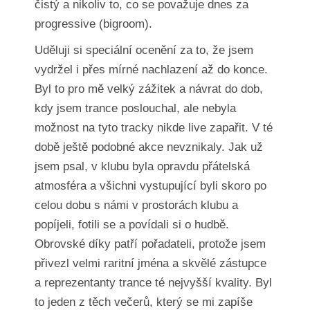
čistý a nikoliv to, co se považuje dnes za
progressive (bigroom).
Uděluji si speciální ocenění za to, že jsem
vydržel i přes mírné nachlazení až do konce.
Byl to pro mě velký zážitek a návrat do dob,
kdy jsem trance poslouchal, ale nebyla
možnost na tyto tracky nikde live zapařit. V té
době ještě podobné akce nevznikaly. Jak už
jsem psal, v klubu byla opravdu přátelská
atmosféra a všichni vystupující byli skoro po
celou dobu s námi v prostorách klubu a
popíjeli, fotili se a povídali si o hudbě.
Obrovské díky patří pořadateli, protože jsem
přivezl velmi raritní jména a skvělé zástupce
a reprezentanty trance té nejvyšší kvality. Byl
to jeden z těch večerů, který se mi zapíše