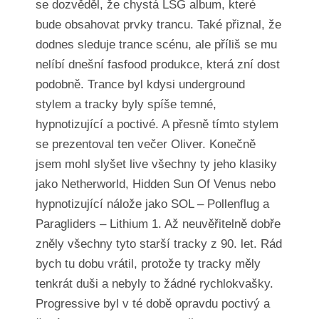
se dozvěděl, že chystá LSG album, které
bude obsahovat prvky trancu. Také přiznal, že
dodnes sleduje trance scénu, ale příliš se mu
nelíbí dnešní fasfood produkce, která zní dost
podobně. Trance byl kdysi underground
stylem a tracky byly spíše temné,
hypnotizující a poctivé. A přesně tímto stylem
se prezentoval ten večer Oliver. Konečně
jsem mohl slyšet live všechny ty jeho klasiky
jako Netherworld, Hidden Sun Of Venus nebo
hypnotizující nálože jako SOL – Pollenflug a
Paragliders – Lithium 1. Až neuvěřitelně dobře
zněly všechny tyto starší tracky z 90. let. Rád
bych tu dobu vrátil, protože ty tracky měly
tenkrát duši a nebyly to žádné rychlokvašky.
Progressive byl v té době opravdu poctivý a