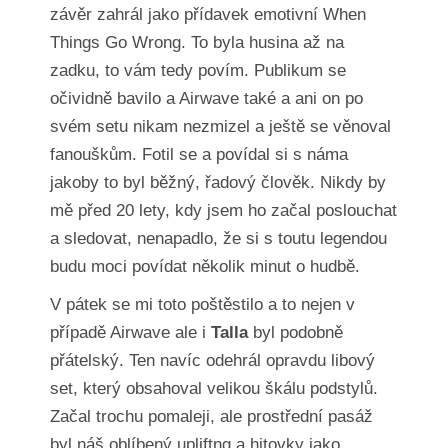
závěr zahrál jako přídavek emotivní When
Things Go Wrong. To byla husina až na
zadku, to vám tedy povím. Publikum se
očividně bavilo a Airwave také a ani on po
svém setu nikam nezmizel a ještě se věnoval
fanouškům. Fotil se a povídal si s náma
jakoby to byl běžný, řadový člověk. Nikdy by
mě před 20 lety, kdy jsem ho začal poslouchat
a sledovat, nenapadlo, že si s toutu legendou
budu moci povídat několik minut o hudbě.
V pátek se mi toto poštěstilo a to nejen v
případě Airwave ale i
Talla
byl podobně
přátelský. Ten navíc odehrál opravdu libový
set, který obsahoval velikou škálu podstylů.
Začal trochu pomaleji, ale prostřední pasáž
byl náš oblíbený upliftng a hitovky jako