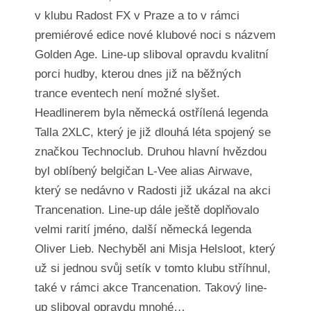
v klubu Radost FX v Praze a to v rámci
premiérové edice nové klubové noci s názvem
Golden Age. Line-up sliboval opravdu kvalitní
porci hudby, kterou dnes již na běžných
trance eventech není možné slyšet.
Headlinerem byla německá ostřílená legenda
Talla 2XLC, který je již dlouhá léta spojený se
značkou Technoclub. Druhou hlavní hvězdou
byl oblíbený belgičan L-Vee alias Airwave,
který se nedávno v Radosti již ukázal na akci
Trancenation. Line-up dále ještě doplňovalo
velmi rarití jméno, další německá legenda
Oliver Lieb. Nechyběl ani Misja Helsloot, který
už si jednou svůj setík v tomto klubu stříhnul,
také v rámci akce Trancenation. Takový line-
up sliboval opravdu mnohé…