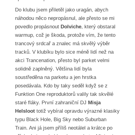
Do klubu jsem přiletěl jako uragán, abych
náhodou něco nepropásnul, ale přesto se mi
povedlo propásnout
Dolviche
, který obstaral
warmup, což je škoda, protože vím, že tento
trancový srdcař a znalec má skvělý výběr
tracků. V klubíku bylo sice méně lidí než na
akci Trancenation, přesto byl parket velmi
solidně zaplněný. Většina lidí byla
soustředěna na parketu a jen hrstka
posedávala. Kdo by taky seděl když se z
Funktion One reproduktorů valily tak skvělé
staré fláky. První zahraniční DJ
Misja
Helsloot
totiž vybíral opravdu výrazné klasiky
typu Black Hole, Big Sky nebo Suburban
Train. Ani já jsem příliš neotálel a krátce po