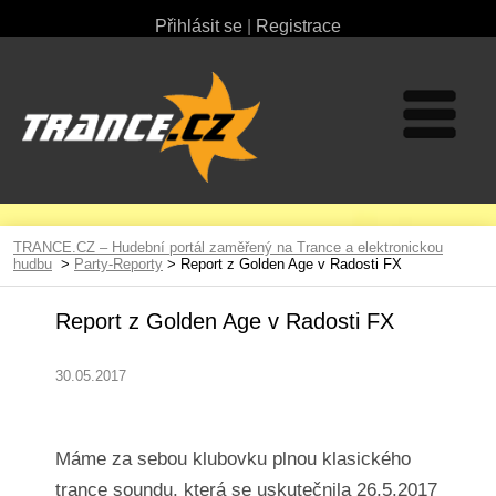
Přihlásit se
|
Registrace
TRANCE.CZ – Hudební portál zaměřený na Trance a elektronickou
hudbu
>
Party-Reporty
> Report z Golden Age v Radosti FX
Report z Golden Age v Radosti FX
30.05.2017
Máme za sebou klubovku plnou klasického
trance soundu, která se uskutečnila 26.5.2017