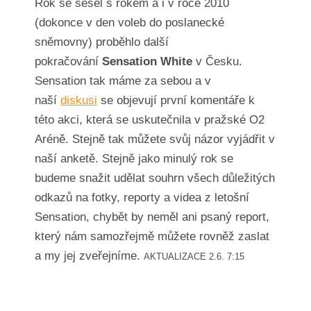
Rok se sešel s rokem a i v roce 2010
(dokonce v den voleb do poslanecké
sněmovny) proběhlo další
pokračování
Sensation White
v Česku.
Sensation tak máme za sebou a v
naší
diskusi
se objevují první komentáře k
této akci, která se uskutečnila v pražské O2
Aréně. Stejně tak můžete svůj názor vyjádřit v
naší anketě. Stejně jako minulý rok se
budeme snažit udělat souhrn všech důležitých
odkazů na fotky, reporty a videa z letošní
Sensation, chybět by neměl ani psaný report,
který nám samozřejmě můžete rovněž zaslat
a my jej zveřejníme.
AKTUALIZACE 2.6. 7:15