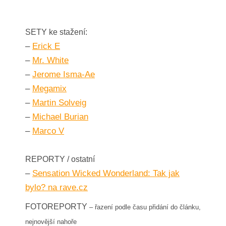
SETY ke stažení
:
–
Erick E
–
Mr. White
–
Jerome Isma-Ae
–
Megamix
–
Martin Solveig
–
Michael Burian
–
Marco V
REPORTY / ostatní
–
Sensation Wicked Wonderland: Tak jak
bylo? na rave.cz
FOTOREPORTY
– řazení podle času přidání do článku,
nejnovější nahoře