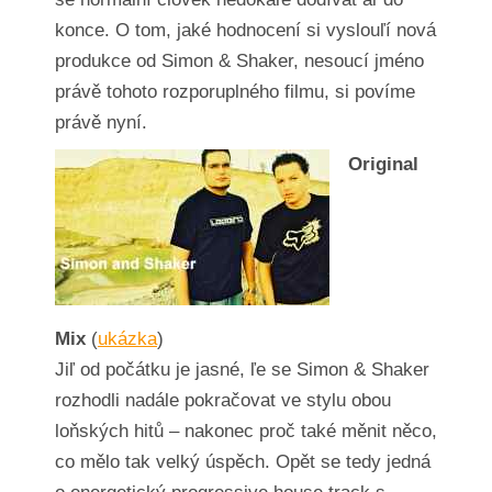
konce. O tom, jaké hodnocení si vyslouľí nová
produkce od Simon & Shaker, nesoucí jméno
právě tohoto rozporuplného filmu, si povíme
právě nyní.
Original
Mix
(
ukázka
)
Jiľ od počátku je jasné, ľe se Simon & Shaker
rozhodli nadále pokračovat ve stylu obou
loňských hitů – nakonec proč také měnit něco,
co mělo tak velký úspěch. Opět se tedy jedná