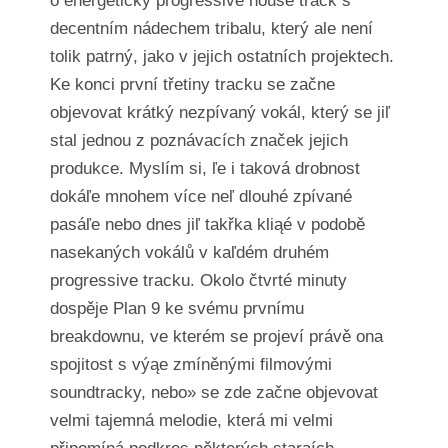
o energetický progressive house track s
decentním nádechem tribalu, který ale není
tolik patrný, jako v jejich ostatních projektech.
Ke konci první třetiny tracku se začne
objevovat krátký nezpívaný vokál, který se jiľ
stal jednou z poznávacích značek jejich
produkce. Myslím si, ľe i taková drobnost
dokáľe mnohem více neľ dlouhé zpívané
pasáľe nebo dnes jiľ takřka kliąé v podobě
nasekaných vokálů v kaľdém druhém
progressive tracku. Okolo čtvrté minuty
dospěje Plan 9 ke svému prvnímu
breakdownu, ve kterém se projeví právě ona
spojitost s výąe zmíněnými filmovými
soundtracky, nebo» se zde začne objevovat
velmi tajemná melodie, která mi velmi