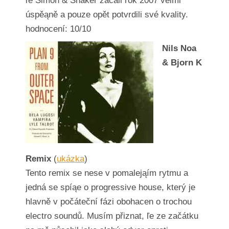
ľe Simon & Shaker začali rok 2007 velmi
úspěąně a pouze opět potvrdili své kvality.
hodnocení: 10/10
Nils Noa
& Bjorn K
Remix
(
ukázka
)
Tento remix se nese v pomalejąím rytmu a
jedná se spíąe o progressive house, který je
hlavně v počáteční fázi obohacen o trochou
electro soundů. Musím přiznat, ľe ze začátku