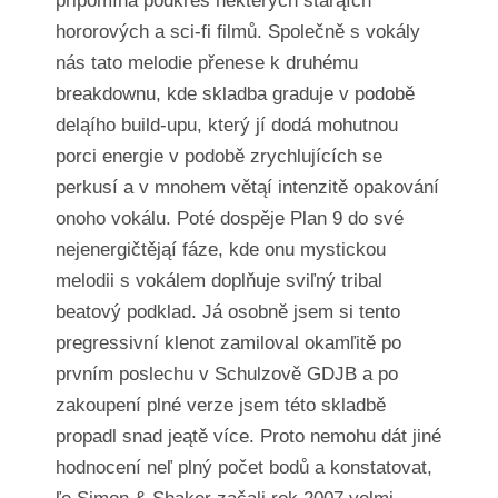
připomíná podkres některých starąích
hororových a sci-fi filmů. Společně s vokály
nás tato melodie přenese k druhému
breakdownu, kde skladba graduje v podobě
deląího build-upu, který jí dodá mohutnou
porci energie v podobě zrychlujících se
perkusí a v mnohem větąí intenzitě opakování
onoho vokálu. Poté dospěje Plan 9 do své
nejenergičtějąí fáze, kde onu mystickou
melodii s vokálem doplňuje sviľný tribal
beatový podklad. Já osobně jsem si tento
pregressivní klenot zamiloval okamľitě po
prvním poslechu v Schulzově GDJB a po
zakoupení plné verze jsem této skladbě
propadl snad jeątě více. Proto nemohu dát jiné
hodnocení neľ plný počet bodů a konstatovat,