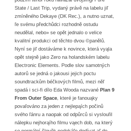
State / Last Trip, vydaný právě na labelu jiľ
zmíněného Dekaye (DK Rec.), a nutno uznat,
ľe svému předchůdci rozhodně ostudu
neudělal, nebo» se opět jednalo o velice
kvalitní produkci od těchto dvou ©panělů.
Nyní se jiľ dostáváme k novince, která vyąla
opět stejně jako Zero na holandském labelu
Electronic Elements. Podle slov samotných
autorů se jedná o jakousi jejich poctu
soundtrackům béčkových filmů, mezi něľ
spadá i sci-fi dílo Eda Wooda nazvané
Plan 9
From Outer Space
, které je fanouąky
povaľováno za jeden z nejlepąích počinů
svého ľánru a naopak od odpůrců si vyslouľil
nálepku nejhorąího filmu vąech dob, na který
se normální člověk nedokáľe dodívat aľ do