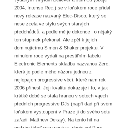
2004, Intenso Rec.) se v loňském roce přidal
nový release nazvaný Elec-Disco, který se
nese zcela ve stylu svých starąích
předchůdců, a podle mě je dokonce i o nějaký
ten stupínek překonal. Ale zpět k jejich
dominujícímu Simon & Shaker projektu. V
minulém roce vydali na prestiľním labelu
Electronic Elements skladbu nazvanou Zero,
která je podle mého názoru jednou z
nejlepąích progressive věcí, které nám rok
2006 přinesl. Její kvalitu dokazuje i to, v jak
krátké době se stala hranou v setech vąech
předních progressive DJs (například při svém
loňském vystoupení v Praze ji do svého setu
zařadil Matthew Dekay). Na tento hit na
podzim téhoľ roku navázal dvojsingl Pure