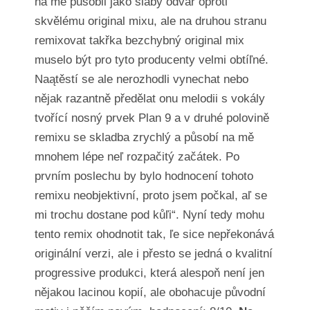
na mě působil jako slabý odvar oproti
skvělému original mixu, ale na druhou stranu
remixovat takřka bezchybný original mix
muselo být pro tyto producenty velmi obtíľné.
Naątěstí se ale nerozhodli vynechat nebo
nějak razantně předělat onu melodii s vokály
tvořící nosný prvek Plan 9 a v druhé polovině
remixu se skladba zrychlý a působí na mě
mnohem lépe neľ rozpačitý začátek. Po
prvním poslechu by bylo hodnocení tohoto
remixu neobjektivní, proto jsem počkal, aľ se
mi trochu dostane pod kůľi“. Nyní tedy mohu
tento remix ohodnotit tak, ľe sice nepřekonává
originální verzi, ale i přesto se jedná o kvalitní
progressive produkci, která alespoň není jen
nějakou lacinou kopií, ale obohacuje původní