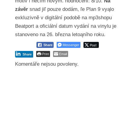
motiv i něčím novým. hodnocení: 8/10.
Na
závěr
snad jiľ pouze dodám, ľe Plan 9 vyąlo
exkluzivně v digitální podobě na mp3shopu
Beatport a oficiální datum vydání na vinylu je
stanoveno na 26. března letoąního roku.
Post
Share
Messenger
Print
Email
Share
Komentáře nejsou povoleny.