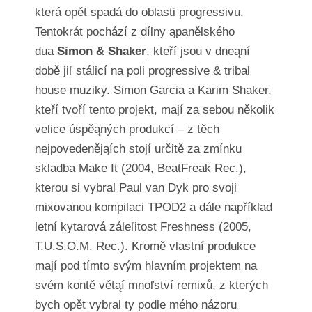
která opět spadá do oblasti progressivu.
Tentokrát pochází z dílny ąpanělského
dua
Simon & Shaker
, kteří jsou v dneąní
době jiľ stálicí na poli progressive & tribal
house muziky. Simon Garcia a Karim Shaker,
kteří tvoří tento projekt, mají za sebou několik
velice úspěąných produkcí – z těch
nejpovedenějąích stojí určitě za zmínku
skladba Make It (2004, BeatFreak Rec.),
kterou si vybral Paul van Dyk pro svoji
mixovanou kompilaci TPOD2 a dále například
letní kytarová záleľitost Freshness (2005,
T.U.S.O.M. Rec.). Kromě vlastní produkce
mají pod tímto svým hlavním projektem na
svém kontě větąí mnoľství remixů, z kterých
bych opět vybral ty podle mého názoru