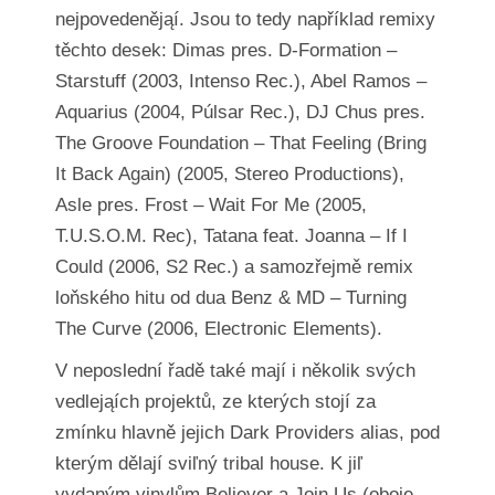
nejpovedenějąí. Jsou to tedy například remixy
těchto desek: Dimas pres. D-Formation –
Starstuff (2003, Intenso Rec.), Abel Ramos –
Aquarius (2004, Púlsar Rec.), DJ Chus pres.
The Groove Foundation – That Feeling (Bring
It Back Again) (2005, Stereo Productions),
Asle pres. Frost – Wait For Me (2005,
T.U.S.O.M. Rec), Tatana feat. Joanna – If I
Could (2006, S2 Rec.) a samozřejmě remix
loňského hitu od dua Benz & MD – Turning
The Curve (2006, Electronic Elements).
V neposlední řadě také mají i několik svých
vedlejąích projektů, ze kterých stojí za
zmínku hlavně jejich Dark Providers alias, pod
kterým dělají sviľný tribal house. K jiľ
vydaným vinylům Believer a Join Us (oboje