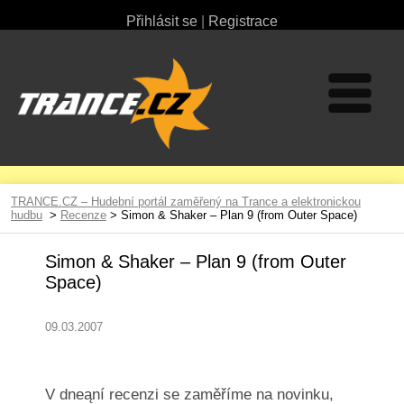
Přihlásit se
|
Registrace
TRANCE.CZ – Hudební portál zaměřený na Trance a elektronickou
hudbu
>
Recenze
> Simon & Shaker – Plan 9 (from Outer Space)
Simon & Shaker – Plan 9 (from Outer
Space)
09.03.2007
V dneąní recenzi se zaměříme na novinku,