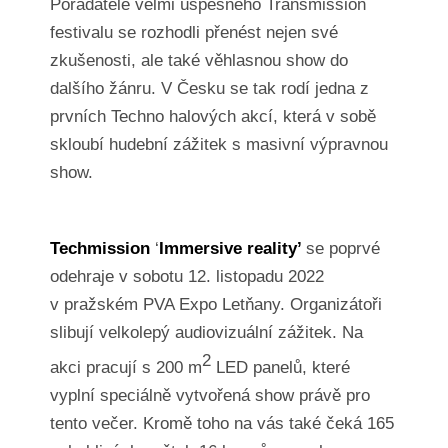
Pořadatelé velmi úspěšného Transmission
festivalu se rozhodli přenést nejen své
zkušenosti, ale také věhlasnou show do
dalšího žánru. V Česku se tak rodí jedna z
prvních Techno halových akcí, která v sobě
skloubí hudební zážitek s masivní výpravnou
show.
Techmission
‘
Immersive reality’
se poprvé
odehraje v sobotu 12. listopadu 2022
v pražském PVA Expo Letňany. Organizátoři
slibují velkolepý audiovizuální zážitek. Na
2
akci pracují s 200 m
LED panelů, které
vyplní speciálně vytvořená show právě pro
tento večer. Kromě toho na vás také čeká 165