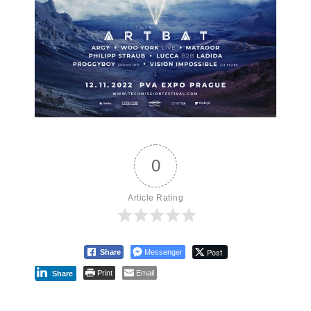
0
Article Rating
Post
Share
Messenger
Print
Email
Share