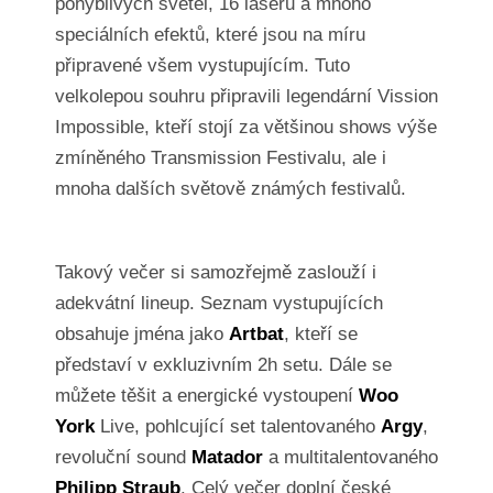
pohyblivých světel, 16 laserů a mnoho
speciálních efektů, které jsou na míru
připravené všem vystupujícím. Tuto
velkolepou souhru připravili legendární Vission
Impossible, kteří stojí za většinou shows výše
zmíněného Transmission Festivalu, ale i
mnoha dalších světově známých festivalů.
Takový večer si samozřejmě zaslouží i
adekvátní lineup. Seznam vystupujících
obsahuje jména jako
Artbat
, kteří se
představí v exkluzivním 2h setu. Dále se
můžete těšit a energické vystoupení
Woo
York
Live, pohlcující set talentovaného
Argy
,
revoluční sound
Matador
a multitalentovaného
Philipp Straub
. Celý večer doplní české