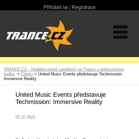
Přihlásit se
|
Registrace
TRANCE.CZ – Hudební portál zaměřený na Trance a elektronickou
hudbu
>
Články
> United Music Events představuje Techmission:
Immersive Reality
United Music Events představuje
Techmission: Immersive Reality
05.11.2022