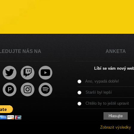
LEDUJTE NÁS NA
ANKETA
Líbí se vám nový we
Ano, vypadá dobře!
Starší byl lepší
Chtělo by to ještě upravit
Zobrazit výsledky