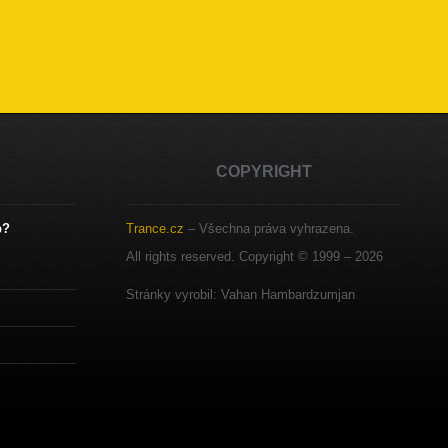
COPYRIGHT
b?
Trance.cz
– Všechna práva vyhrazena.
All rights reserved. Copyright © 1999 –
2026
Stránky vyrobil: Vahan Hambardzumjan