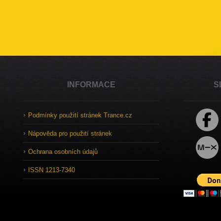
INFORMACE
S
Podmínky použití stránek Trance.cz
Nápověda pro použití stránek
Ochrana osobních údajů
ISSN 1213-7340