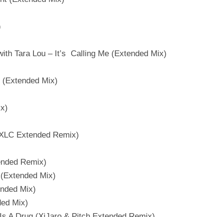
)
th Tara Lou – It’s Calling Me (Extended Mix)
t (Extended Mix)
ix)
a 2XLC Extended Remix)
ended Remix)
 (Extended Mix)
ended Mix)
ded Mix)
 Is A Drug (XiJaro & Pitch Extended Remix)