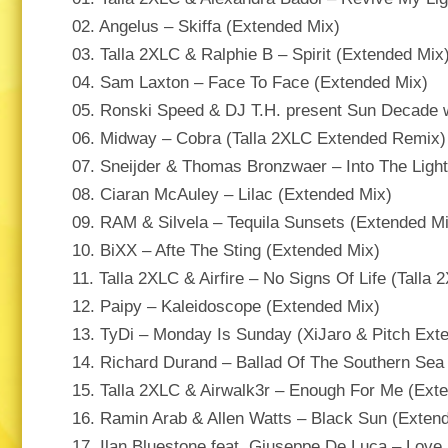
02. Angelus – Skiffa (Extended Mix)
03. Talla 2XLC & Ralphie B – Spirit (Extended Mix
04. Sam Laxton – Face To Face (Extended Mix)
05. Ronski Speed & DJ T.H. present Sun Decade wi
06. Midway – Cobra (Talla 2XLC Extended Remix)
07. Sneijder & Thomas Bronzwaer – Into The Ligh
08. Ciaran McAuley – Lilac (Extended Mix)
09. RAM & Silvela – Tequila Sunsets (Extended M
10. BiXX – Afte The Sting (Extended Mix)
11. Talla 2XLC & Airfire – No Signs Of Life (Tall
12. Paipy – Kaleidoscope (Extended Mix)
13. TyDi – Monday Is Sunday (XiJaro & Pitch Ext
14. Richard Durand – Ballad Of The Southern Sea
15. Talla 2XLC & Airwalk3r – Enough For Me (Ext
16. Ramin Arab & Allen Watts – Black Sun (Exten
17. Ilan Bluestone feat. Giuseppe De Luca – Love