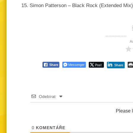
15. Simon Patterson – Black Rock (Extended Mix)
A
Post
Share
Messenger
Share
Odebírat
Please 
0
KOMENTÁŘE