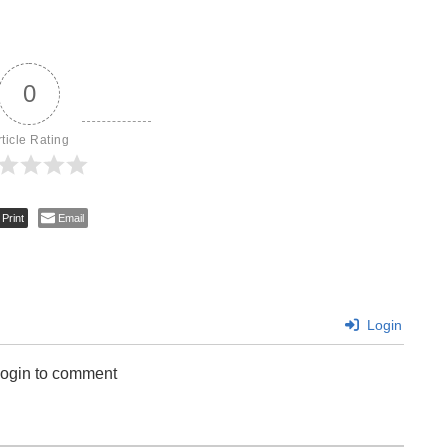
0
rticle Rating
Print
Email
Login
login to comment