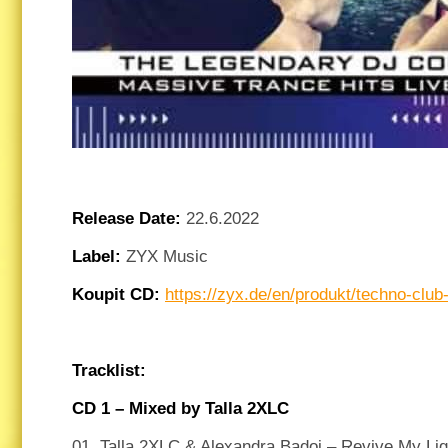
Release Date:
22.6.2022
Label:
ZYX Music
Koupit CD:
https://zyx.de/en/produkt/techno-club-
Tracklist:
CD 1 – Mixed by Talla 2XLC
01. Talla 2XLC & Alexandra Badoi – Revive My Lig