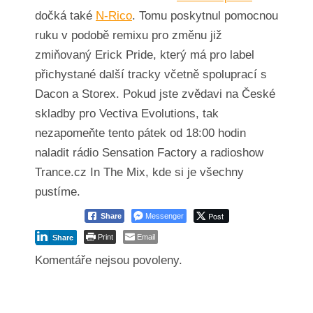
dočká také
N-Rico
. Tomu poskytnul pomocnou
ruku v podobě remixu pro změnu již
zmiňovaný Erick Pride, který má pro label
přichystané další tracky včetně spoluprací s
Dacon a Storex. Pokud jste zvědavi na České
skladby pro Vectiva Evolutions, tak
nezapomeňte tento pátek od 18:00 hodin
naladit rádio Sensation Factory a radioshow
Trance.cz In The Mix, kde si je všechny
pustíme.
Post
Share
Messenger
Print
Email
Share
Komentáře nejsou povoleny.