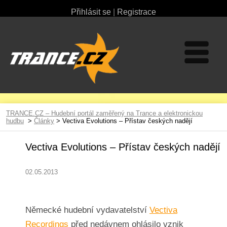
Přihlásit se
|
Registrace
TRANCE.CZ – Hudební portál zaměřený na Trance a elektronickou
hudbu
>
Články
> Vectiva Evolutions – Přístav českých nadějí
Vectiva Evolutions – Přístav českých nadějí
02.05.2013
Německé hudební vydavatelství
Vectiva
Recordings
před nedávnem ohlásilo vznik