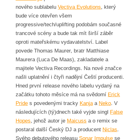
nového sublabelu
Vectiva Evolutions
, který
bude více otevřen všem
progressive/tech/uplifting podobám současné
trancové scény a bude tak mít širší záběr
oproti mateřskému vydavatelství. Label
povede Thomas Maurer, bratr Matthiase
Maurera (Luca De Maas), zakladatele a
majitele Vectiva Recordings. Na nové značce
našli uplatnění i čtyři nadějní Čeští producenti.
Hned první release nového labelu vydaný na
začátku tohoto měsíce má na svědomí
Erick
Pride
s povedenými tracky
Kanja
a
Neko
. V
následujících (tý)dnech také vyjde singl
False
Hopes
, jehož autor je
Maicuss
a o remix se
postaral další Český DJ a producent
Niclas
.
Svého debutového releasu
Sonar Impulse
se