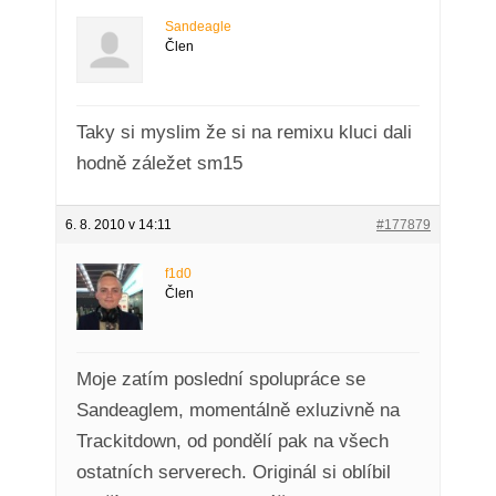
Sandeagle
Člen
Taky si myslim že si na remixu kluci dali
hodně záležet sm15
6. 8. 2010 v 14:11
#177879
f1d0
Člen
Moje zatím poslední spolupráce se
Sandeaglem, momentálně exluzivně na
Trackitdown, od pondělí pak na všech
ostatních serverech. Originál si oblíbil