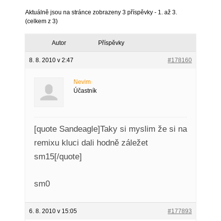
Aktuálně jsou na stránce zobrazeny 3 příspěvky - 1. až 3.
(celkem z 3)
Autor
Příspěvky
8. 8. 2010 v 2:47
#178160
Nevim
Účastník
[quote Sandeagle]Taky si myslim že si na
remixu kluci dali hodně záležet
sm15[/quote]
sm0
6. 8. 2010 v 15:05
#177893