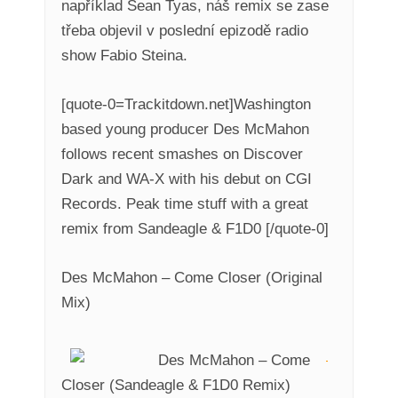
například Sean Tyas, náš remix se zase
třeba objevil v poslední epizodě radio
show Fabio Steina.
[quote-0=Trackitdown.net]Washington
based young producer Des McMahon
follows recent smashes on Discover
Dark and WA-X with his debut on CGI
Records. Peak time stuff with a great
remix from Sandeagle & F1D0 [/quote-0]
Des McMahon – Come Closer (Original
Mix)
Des McMahon – Come
Closer (Sandeagle & F1D0 Remix)