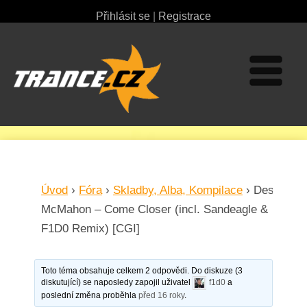
Přihlásit se
|
Registrace
Úvod
›
Fóra
›
Skladby, Alba, Kompilace
›
Des
McMahon – Come Closer (incl. Sandeagle &
F1D0 Remix) [CGI]
Toto téma obsahuje celkem 2 odpovědi. Do diskuze (3
diskutující) se naposledy zapojil uživatel
f1d0
a
poslední změna proběhla
před 16 roky
.