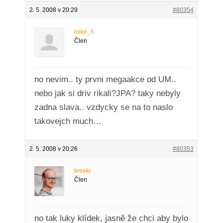
2. 5. 2008 v 20:29
#80354
mike_h
Člen
no nevim.. ty prvni megaakce od UM..
nebo jak si driv rikali?JPA? taky nebyly
zadna slava.. vzdycky se na to naslo
takovejch much…
2. 5. 2008 v 20:26
#80353
kreeki
Člen
no tak luky klídek, jasně že chci aby bylo