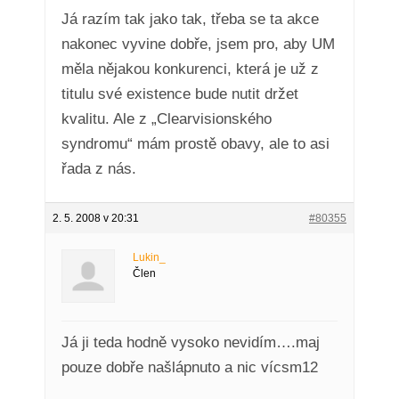
Já razím tak jako tak, třeba se ta akce
nakonec vyvine dobře, jsem pro, aby UM
měla nějakou konkurenci, která je už z
titulu své existence bude nutit držet
kvalitu. Ale z „Clearvisionského
syndromu“ mám prostě obavy, ale to asi
řada z nás.
2. 5. 2008 v 20:31
#80355
Lukin_
Člen
Já ji teda hodně vysoko nevidím….maj
pouze dobře našlápnuto a nic vícsm12