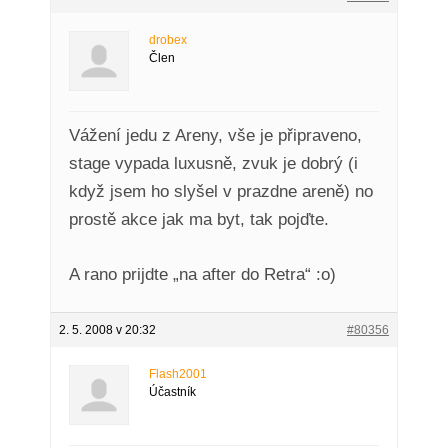
drobex
Člen
Vážení jedu z Areny, vše je připraveno,
stage vypada luxusně, zvuk je dobrý (i
když jsem ho slyšel v prazdne areně) no
prostě akce jak ma byt, tak pojďte.
A rano prijdte „na after do Retra“ :o)
2. 5. 2008 v 20:32
#80356
Flash2001
Účastník