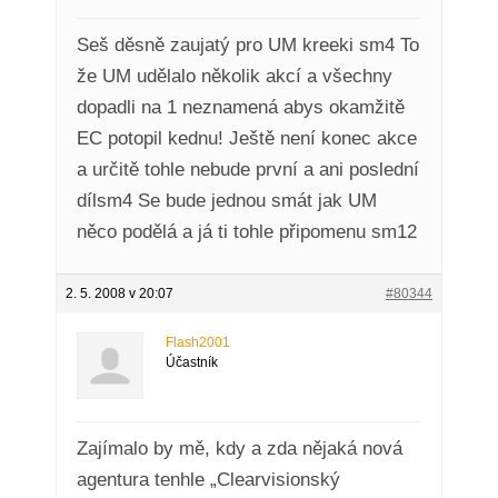
Seš děsně zaujatý pro UM kreeki sm4 To
že UM udělalo několik akcí a všechny
dopadli na 1 neznamená abys okamžitě
EC potopil kednu! Ještě není konec akce
a určitě tohle nebude první a ani poslední
dílsm4 Se bude jednou smát jak UM
něco podělá a já ti tohle připomenu sm12
2. 5. 2008 v 20:07
#80344
Flash2001
Účastník
Zajímalo by mě, kdy a zda nějaká nová
agentura tenhle „Clearvisionský