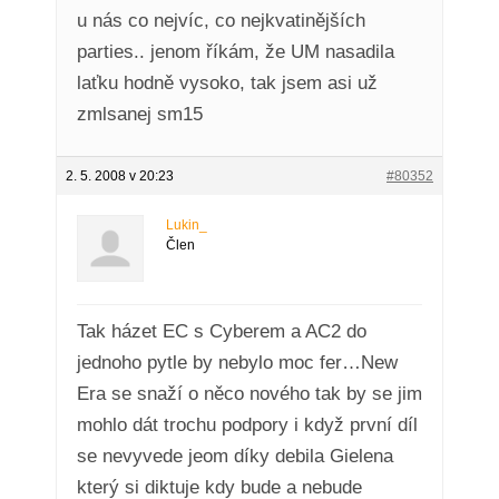
u nás co nejvíc, co nejkvatinějších
parties.. jenom říkám, že UM nasadila
laťku hodně vysoko, tak jsem asi už
zmlsanej sm15
2. 5. 2008 v 20:23
#80352
Lukin_
Člen
Tak házet EC s Cyberem a AC2 do
jednoho pytle by nebylo moc fer…New
Era se snaží o něco nového tak by se jim
mohlo dát trochu podpory i když první díl
se nevyvede jeom díky debila Gielena
který si diktuje kdy bude a nebude