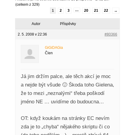
(celkem z 329)
…
1
2
3
20
21
22
→
Autor
Příspěvky
2. 5. 2008 v 22:36
#80366
GiGiDAGia
Člen
Já jim držím palce, ale těch akcí je moc
a nejde být všude 🙂 Škoda toho Gielena,
že to mezi „neznalými“ třeba poškodí
jméno NE … uvidíme do budoucna…
OT: když koukám na stránky EC nevím
zda je to „chyba“ nějakého skriptu či co