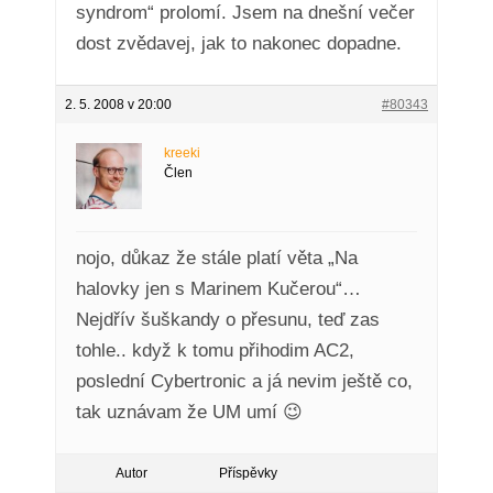
syndrom“ prolomí. Jsem na dnešní večer
dost zvědavej, jak to nakonec dopadne.
2. 5. 2008 v 20:00
#80343
kreeki
Člen
nojo, důkaz že stále platí věta „Na
halovky jen s Marinem Kučerou“…
Nejdřív šuškandy o přesunu, teď zas
tohle.. když k tomu přihodim AC2,
poslední Cybertronic a já nevim ještě co,
tak uznávam že UM umí 😉
Autor
Příspěvky