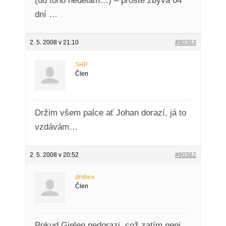
(do toho nedělám…) – prostě zbývá 64
dní …
2. 5. 2008 v 21:10
#80363
SHP
Člen
Držim všem palce ať Johan dorazí, já to
vzdávám…
2. 5. 2008 v 20:52
#80362
drobex
Člen
Pokud Gielen nedorazi, což zatím neni