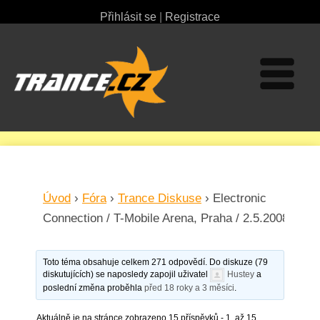
Přihlásit se
|
Registrace
Úvod
›
Fóra
›
Trance Diskuse
›
Electronic
Connection / T-Mobile Arena, Praha / 2.5.2008
Toto téma obsahuje celkem 271 odpovědí. Do diskuze (79
diskutujících) se naposledy zapojil uživatel
Hustey
a
poslední změna proběhla
před 18 roky a 3 měsíci
.
Aktuálně je na stránce zobrazeno 15 příspěvků - 1. až 15.