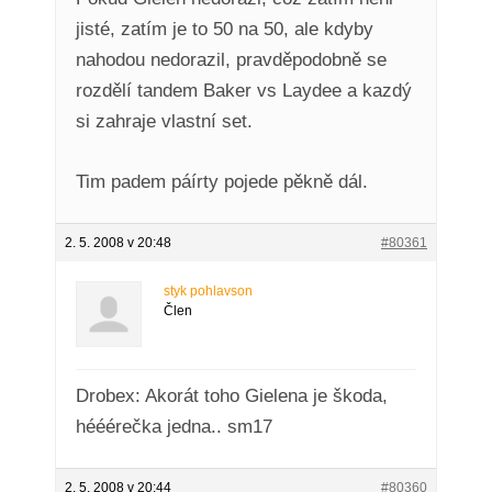
jisté, zatím je to 50 na 50, ale kdyby
nahodou nedorazil, pravděpodobně se
rozdělí tandem Baker vs Laydee a kazdý
si zahraje vlastní set.
Tim padem páírty pojede pěkně dál.
2. 5. 2008 v 20:48
#80361
styk pohlavson
Člen
Drobex: Akorát toho Gielena je škoda,
hééérečka jedna.. sm17
2. 5. 2008 v 20:44
#80360