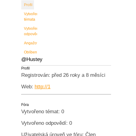
Profil
Vytvořené
témata
Vytvořené
odpovědi
Angažovanost
Oblíbené
@Hustey
Profil
Registrován: před 26 roky a 8 měsíci
Web:
http://1
Fóra
Vytvořeno témat: 0
Vytvořeno odpovědí: 0
Uživatelská úroveň ve fóru: Člen