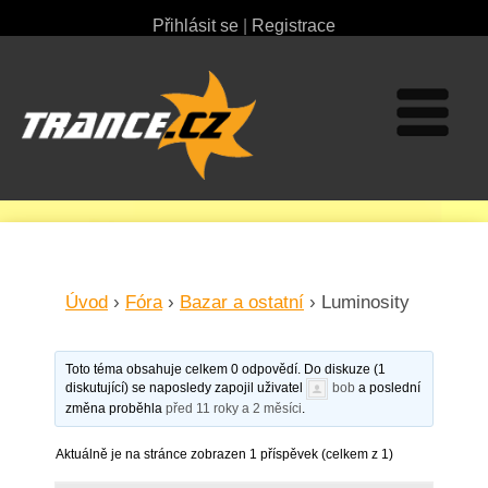
Přihlásit se
|
Registrace
Úvod
›
Fóra
›
Bazar a ostatní
›
Luminosity
Toto téma obsahuje celkem 0 odpovědí. Do diskuze (1
diskutující) se naposledy zapojil uživatel
bob
a poslední
změna proběhla
před 11 roky a 2 měsíci
.
Aktuálně je na stránce zobrazen 1 příspěvek (celkem z 1)