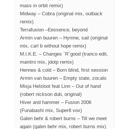
mass in orbit remix)
Midway – Cobra (original mix, outback
remix)
Terrafusion –Eessence, beyond
Armin van buuren – Hymne, sail (original
mix, carl b without hope remix)
M.I.K.E. – Changes ´R´good (tranco edit,
maintro mix, jdotp remix)
Hennes & cold – Born blind, first session
Armin van buuren – Empty state, zocalo
Misja Helsloot feat Linn – Out of hand
(robert nickson dub, original)
Hiver and hammer – Fusion 2006
(Funabashi mix, Super8 vox)
Galen behr & robert burns – Till we meet
again (galen behr mix, robert burns mix)