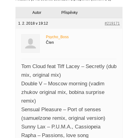
Autor
Příspěvky
1. 2. 2018 v 19:12
#219171
Psycho_Boss
Člen
Tom Cloud feat Tiff Lacey – Secretly (dub
mix, original mix)
Double V – Moscow morning (vadim
zhukov original mix, bobina surprise
remix)
Sensual Pleasure – Port of senses
(samuelzone remix, original version)
Sunny Lax – P.U.M.A., Cassiopeia
Rapha – Passions, love song