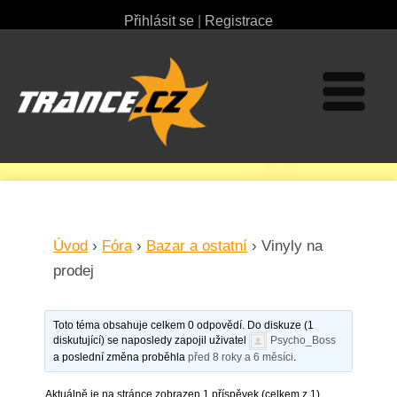
Přihlásit se
|
Registrace
Úvod
›
Fóra
›
Bazar a ostatní
›
Vinyly na
prodej
Toto téma obsahuje celkem 0 odpovědí. Do diskuze (1
diskutující) se naposledy zapojil uživatel
Psycho_Boss
a poslední změna proběhla
před 8 roky a 6 měsíci
.
Aktuálně je na stránce zobrazen 1 příspěvek (celkem z 1)