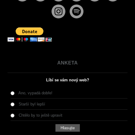
ANKETA
Líbí se vám nový web?
Ano, vypadá dobře!
Starší byl lepší
Chtělo by to ještě upravit