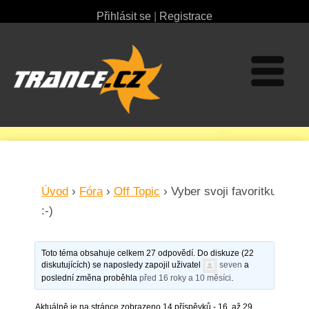
Přihlásit se
|
Registrace
Úvod
›
Fóra
›
Off Topic
›
Vyber svoji favoritku
:-)
Toto téma obsahuje celkem 27 odpovědí. Do diskuze (22
diskutujících) se naposledy zapojil uživatel
seven
a
poslední změna proběhla
před 16 roky a 10 měsíci
.
Aktuálně je na stránce zobrazeno 14 příspěvků - 16. až 29.