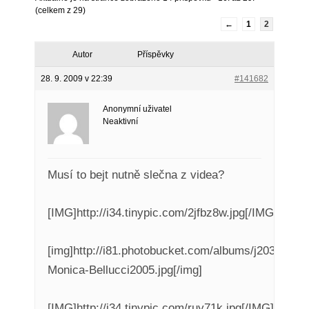
(celkem z 29)
←
1
2
Autor
Příspěvky
28. 9. 2009 v 22:39
#141682
Anonymní uživatel
Neaktivní
Musí to bejt nutně slečna z videa?
[IMG]http://i34.tinypic.com/2jfbz8w.jpg[/IMG]
[img]http://i81.photobucket.com/albums/j203/steve
Monica-Bellucci2005.jpg[/img]
[IMG]http://i34.tinypic.com/ruy71k.jpg[/IMG]