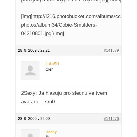
[img]http://i216.photobucket.com/albums/cc107/bas
photos/album34/Cobie-Smulders-
04210801.jpg[/img]
28. 9. 2009 v 22:21
#141679
LukaSH
Člen
2Sexy: Ja hlasuju pro slecnu ve tvem
avataru… sm0
28. 9. 2009 v 22:09
#141676
Hanny