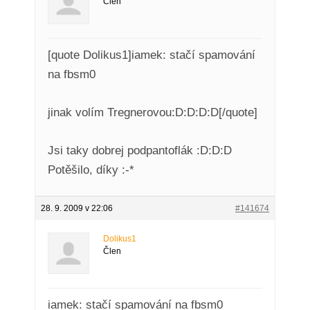
Člen
[quote Dolikus1]iamek: stačí spamování
na fbsm0
jinak volím Tregnerovou:D:D:D:D[/quote]
Jsi taky dobrej podpantoflák :D:D:D
Potěšilo, díky :-*
28. 9. 2009 v 22:06
#141674
Dolikus1
Člen
iamek: stačí spamování na fbsm0