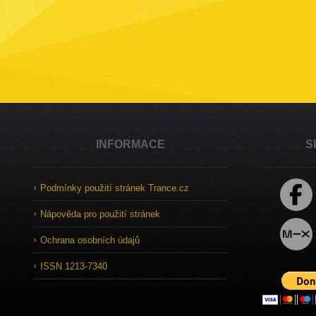
INFORMACE
S
Podmínky použití stránek Trance.cz
Nápověda pro použití stránek
Ochrana osobních údajů
ISSN 1213-7340