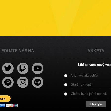
LEDUJTE NÁS NA
ANKETA
Líbí se vám nový we
Ano, vypadá dobře!
Starší byl lepší
Chtělo by to ještě upravit