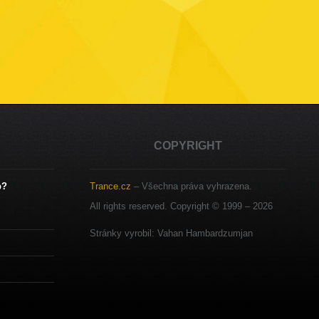
COPYRIGHT
b?
Trance.cz
– Všechna práva vyhrazena.
All rights reserved. Copyright © 1999 –
2026
Stránky vyrobil: Vahan Hambardzumjan