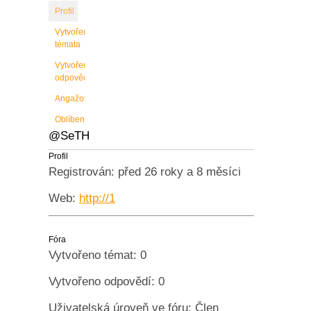
Profil
Vytvořené
témata
Vytvořené
odpovědi
Angažovanost
Oblíbené
@SeTH
Profil
Registrován: před 26 roky a 8 měsíci
Web:
http://1
Fóra
Vytvořeno témat: 0
Vytvořeno odpovědí: 0
Uživatelská úroveň ve fóru: Člen