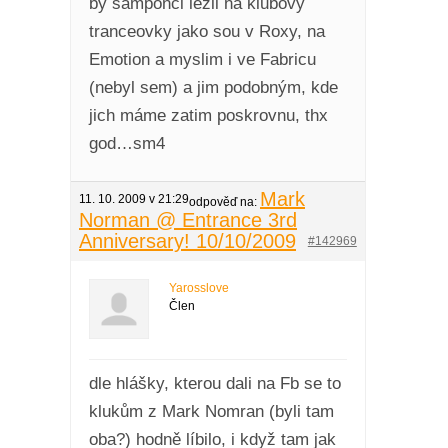
by šampónci lezli na klubový
tranceovky jako sou v Roxy, na
Emotion a myslim i ve Fabricu
(nebyl sem) a jim podobným, kde
jich máme zatim poskrovnu, thx
god…sm4
Mark
11. 10. 2009 v 21:29
odpověď na:
Norman @ Entrance 3rd
Anniversary! 10/10/2009
#142969
Yarosslove
Člen
dle hlášky, kterou dali na Fb se to
klukům z Mark Nomran (byli tam
oba?) hodně líbilo, i když tam jak