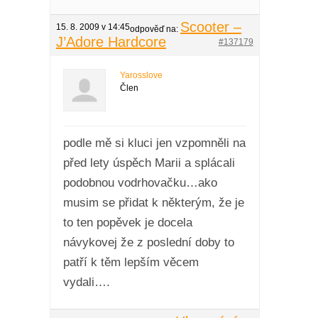
Scooter –
15. 8. 2009 v 14:45
odpověď na:
J’Adore Hardcore
#137179
Yarosslove
Člen
podle mě si kluci jen vzpomněli na
před lety úspěch Marii a splácali
podobnou vodrhovačku…ako
musim se přidat k některým, že je
to ten popěvek je docela
návykovej že z poslední doby to
patří k těm lepším věcem
vydali….