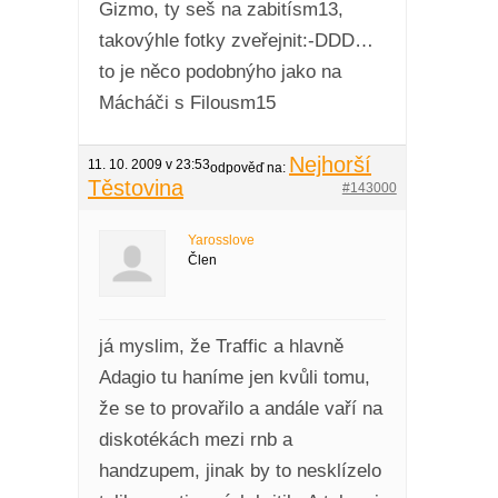
Gizmo, ty seš na zabitísm13,
takovýhle fotky zveřejnit:-DDD…
to je něco podobnýho jako na
Mácháči s Filousm15
Nejhorší
11. 10. 2009 v 23:53
odpověď na:
Těstovina
#143000
Yarosslove
Člen
já myslim, že Traffic a hlavně
Adagio tu haníme jen kvůli tomu,
že se to provařilo a andále vaří na
diskotékách mezi rnb a
handzupem, jinak by to nesklízelo