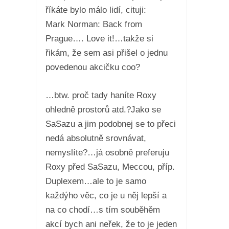
říkáte bylo málo lidí, cituji:
Mark Norman: Back from
Prague…. Love it!…takže si
řikám, že sem asi přišel o jednu
povedenou akcičku coo?
…btw. proč tady haníte Roxy
ohledně prostorů atd.?Jako se
SaSazu a jim podobnej se to přeci
nedá absolutně srovnávat,
nemyslíte?…já osobně preferuju
Roxy před SaSazu, Meccou, příp.
Duplexem…ale to je samo
každýho věc, co je u něj lepší a
na co chodí…s tím souběhěm
akcí bych ani neřek, že to je jeden