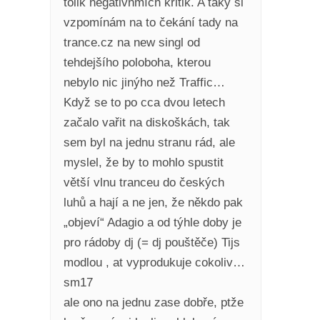
tolik negativnmích kritik. A taky si
vzpomínám na to čekání tady na
trance.cz na new singl od
tehdejšího poloboha, kterou
nebylo nic jinýho než Traffic…
Když se to po cca dvou letech
začalo vařit na diskoškách, tak
sem byl na jednu stranu rád, ale
myslel, že by to mohlo spustit
větší vlnu tranceu do českých
luhů a hají a ne jen, že někdo pak
„objeví“ Adagio a od týhle doby je
pro rádoby dj (= dj pouštěče) Tijs
modlou , at vyprodukuje cokoliv…
sm17
ale ono na jednu zase dobře, ptže