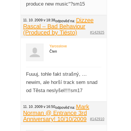
produce new music“?sm15
Dizzee
11. 10. 2009 v 18:38
odpověď na:
Rascal – Bad Behaviour
(Produced by Tiësto)
#142925
Yarosslove
Člen
Fuuuj, tohle fakt strašný, …
newim, ale horší track sem snad
od Těsta neslyšel!!!!sm17
Mark
11. 10. 2009 v 16:50
odpověď na:
Norman @ Entrance 3rd
Anniversary! 10/10/2009
#142910