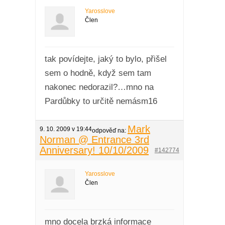
Yarosslove
Člen
tak povídejte, jaký to bylo, přišel
sem o hodně, když sem tam
nakonec nedorazil?…mno na
Pardůbky to určitě nemásm16
Mark
9. 10. 2009 v 19:44
odpověď na:
Norman @ Entrance 3rd
Anniversary! 10/10/2009
#142774
Yarosslove
Člen
mno docela brzká informace