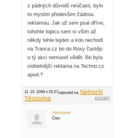
z pádných důvodů neúčasti, bylo
to myslim předevšim žádnou
reklamou. Jak už sem psal dříve,
tohohle topicu sem si všim až
někdy tehle tejden a kdo nechodí
na Trance.cz bo do Roxy častějc
o tý akci nemusel vědět. Bo byla
viditelnější reklama na Techno.cz
apod.?
Nejhorší
11. 10. 2009 v 20:27
odpověď na:
Těstovina
#142957
Yarosslove
Člen