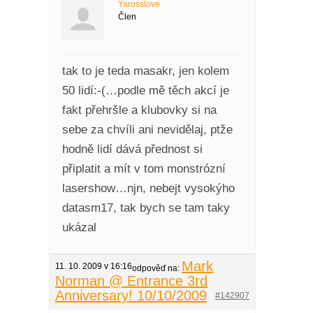
Yarosslove
Člen
tak to je teda masakr, jen kolem
50 lidí:-(…podle mě těch akcí je
fakt přehršle a klubovky si na
sebe za chvíli ani nevidělaj, ptže
hodně lidí dává přednost si
připlatit a mít v tom monstrózní
lasershow…njn, nebejt vysokýho
datasm17, tak bych se tam taky
ukázal
Mark
11. 10. 2009 v 16:16
odpověď na:
Norman @ Entrance 3rd
Anniversary! 10/10/2009
#142907