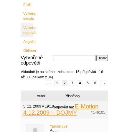
Profil
Vytvořené
témata
Vytvořené
odpovědi
Angažovanost
Oblíbené
Vytvořené
odpovědi
Aktuálně je na stránce zobrazeno 15 příspěvků - 16.
až 30. (celkem z 84)
←
1
2
3
4
5
6
→
Autor
Příspěvky
E-Motion
5. 12. 2009 v 19:18
odpověď na:
4.12.2009 – DOJMY
#149101
Yarosslove
Člen