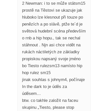
2 Newman: i to se může státsm15
prostě na Těstovi se ukazuje jak
hluboko lze klesnout při touze po
penězích a po slávě, ptže te´d je
světová hudební scéna především
o rnb a hip hopu., tak se nechal
stáhnout . Njn asi chce vidět na
rukách náctiletých ze základky
propiskou napsaný svoje jméno
bo Tiesto rulezsm13 namísto hip
hop rulez sm15
jinak souhlas s johnym4, počínaje
In the dark to je úděs za
úděsem…
btw. co takhle založit na faceu
skupinu „Tiesto, please stop