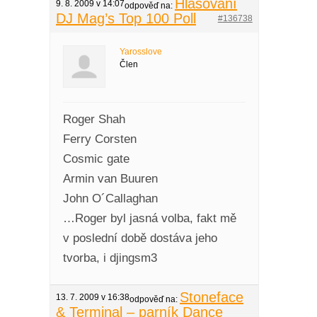
Hlasování
9. 8. 2009 v 14:07
odpověď na:
DJ Mag’s Top 100 Poll
#136738
Yarosslove
Člen
Roger Shah
Ferry Corsten
Cosmic gate
Armin van Buuren
John O´Callaghan
…Roger byl jasná volba, fakt mě
v poslední době dostáva jeho
tvorba, i djingsm3
Stoneface
13. 7. 2009 v 16:38
odpověď na:
& Terminal – parník Dance