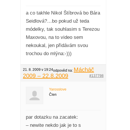
a co takhle Nikol Štíbrová bo Bára
Seidlová?…bo pokud už teda
módelky, tak souhlasim s Terezou
Maxovou, na to video sem
nekoukal, jen přidávám svou
trochou do mlýna:-)))
Mácháč
21. 8. 2009 v 19:24
odpověď na:
2009 – 22.8.2009
#137798
Yarosslove
Člen
par dotazku na zacatek:
– newite nekdo jak je to s