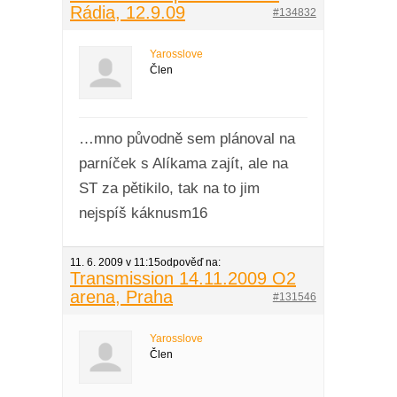
Rádia, 12.9.09
#134832
Yarosslove
Člen
…mno původně sem plánoval na
parníček s Alíkama zajít, ale na
ST za pětikilo, tak na to jim
nejspíš káknusm16
11. 6. 2009 v 11:15
odpověď na:
Transmission 14.11.2009 O2
arena, Praha
#131546
Yarosslove
Člen