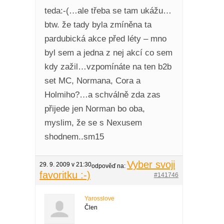
teda:-(…ale třeba se tam ukážu…
btw. že tady byla zmíněna ta
pardubická akce před léty – mno
byl sem a jedna z nej akcí co sem
kdy zažil…vzpomínáte na ten b2b
set MC, Normana, Cora a
Holmiho?…a schválně zda zas
přijede jen Norman bo oba,
myslim, že se s Nexusem
shodnem..sm15
Vyber svoji
29. 9. 2009 v 21:30
odpověď na:
favoritku :-)
#141746
Yarosslove
Člen