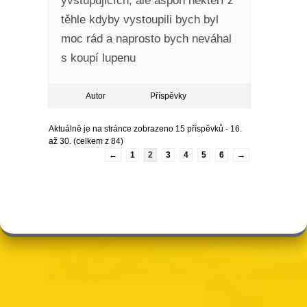
yvstupujicích, ale aspoň někteří z
těhle kdyby vystoupili bych byl
moc rád a naprosto bych neváhal
s koupí lupenu
Autor
Příspěvky
Aktuálně je na stránce zobrazeno 15 příspěvků - 16.
až 30. (celkem z 84)
←
1
2
3
4
5
6
→