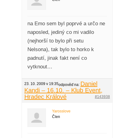
na Emo sem byl poprvé a určo ne
naposled, jediný co mi vadilo
(nejhorší to bylo při setu
Nelsona), tak bylo to horko k
padnutí, jinak fakt není co
vytknout…
Daniel
23. 10. 2009 v 19:35
odpověď na:
Kandi – 16.10. – Klub Event,
Hradec Králové
#143938
Yarosslove
Člen