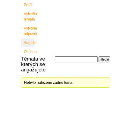
Profil
Vytvořené
témata
Vytvořené
odpovědi
Angažovanost
Oblíbené
Témata ve
kterých se
angažujete
Nebylo nalezeno žádné téma.