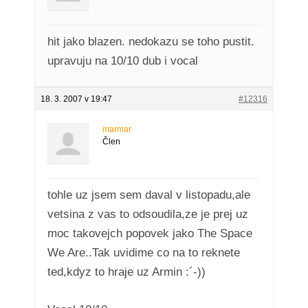
hit jako blazen. nedokazu se toho pustit.
upravuju na 10/10 dub i vocal
18. 3. 2007 v 19:47
#12316
marmar
Člen
tohle uz jsem sem daval v listopadu,ale
vetsina z vas to odsoudila,ze je prej uz
moc takovejch popovek jako The Space
We Are..Tak uvidime co na to reknete
ted,kdyz to hraje uz Armin :´-))