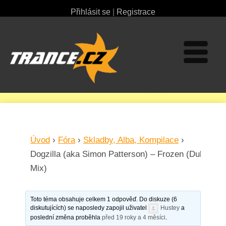
Přihlásit se
|
Registrace
Úvod
›
Fóra
›
Skladby, Alba, Kompilace
›
Dogzilla (aka Simon Patterson) – Frozen (Dub
Mix)
Toto téma obsahuje celkem 1 odpověď. Do diskuze (6
diskutujících) se naposledy zapojil uživatel
Hustey
a
poslední změna proběhla
před 19 roky a 4 měsíci
.