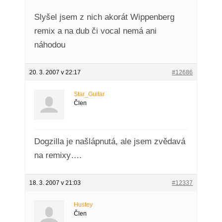
Slyšel jsem z nich akorát Wippenberg
remix a na dub či vocal nemá ani
náhodou
20. 3. 2007 v 22:17
#12686
Star_Guitar
Člen
Dogzilla je našlápnutá, ale jsem zvědavá
na remixy….
18. 3. 2007 v 21:03
#12337
Hustey
Člen