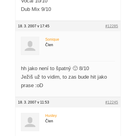
Vocal 10/10
Dub Mix 9/10
18. 3. 2007 v 17:45
#12285
Sonique
Člen
hh jako není to špatný 🙂 8/10
Ježiš už to vidim, to zas bude hit jako
prase :oD
18. 3. 2007 v 11:53
#12245
Hustey
Člen