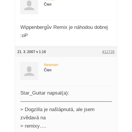
Člen
Wippenbergův Remix je náhodou dobrej
:oP
21. 3. 2007 v 1:16
#12726
Newman
Člen
Star_Guitar napsal(a):
——————————————————-
> Dogzilla je našlápnutá, ale jsem
zvědavá na
> remixy….